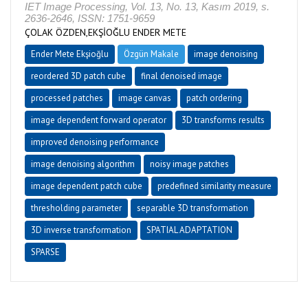
IET Image Processing, Vol. 13, No. 13, Kasım 2019, s.
2636-2646, ISSN: 1751-9659
ÇOLAK ÖZDEN,EKŞİOĞLU ENDER METE
Ender Mete Ekşioğlu
Özgün Makale
image denoising
reordered 3D patch cube
final denoised image
processed patches
image canvas
patch ordering
image dependent forward operator
3D transforms results
improved denoising performance
image denoising algorithm
noisy image patches
image dependent patch cube
predefined similarity measure
thresholding parameter
separable 3D transformation
3D inverse transformation
SPATIAL ADAPTATION
SPARSE