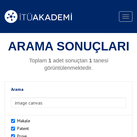
Toggl
navig
ARAMA SONUÇLARI
Toplam
1
adet sonuçtan
1
tanesi
görüntülenmektedir.
Arama
>Arama
Makale
Patent
Proje