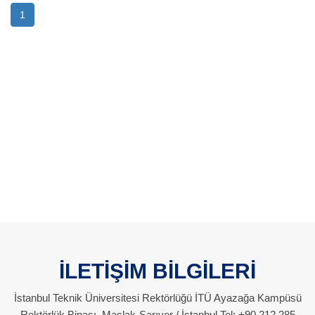
1
İLETİŞİM BİLGİLERİ
İstanbul Teknik Üniversitesi Rektörlüğü İTÜ Ayazağa Kampüsü
Rektörlük Binası, Maslak-Sarıyer / İstanbul Tel: +90 212 285