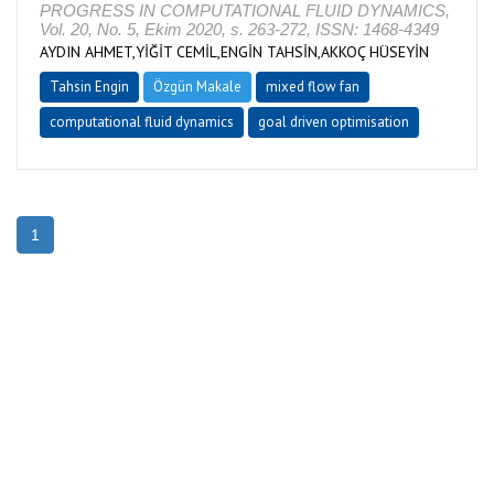
PROGRESS IN COMPUTATIONAL FLUID DYNAMICS,
Vol. 20, No. 5, Ekim 2020, s. 263-272, ISSN: 1468-4349
AYDIN AHMET,YİĞİT CEMİL,ENGİN TAHSİN,AKKOÇ HÜSEYİN
Tahsin Engin
Özgün Makale
mixed flow fan
computational fluid dynamics
goal driven optimisation
1