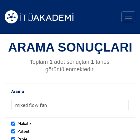
Toggl
navig
ARAMA SONUÇLARI
Toplam
1
adet sonuçtan
1
tanesi
görüntülenmektedir.
Arama
>Arama
Makale
Patent
Proje