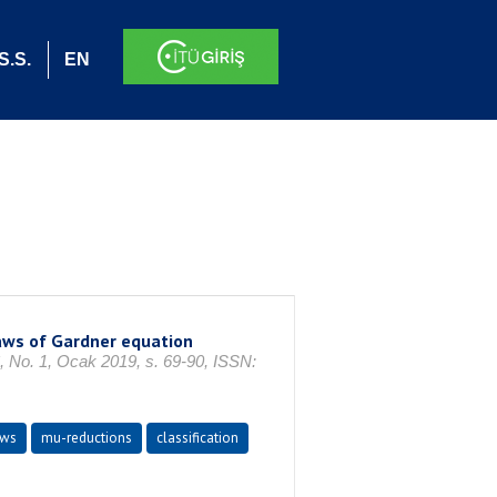
S.S.
EN
aws of Gardner equation
 1, Ocak 2019, s. 69-90, ISSN:
aws
mu-reductions
classification