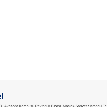
İ
 İTÜ Ayazağa Kampüsü Rektörlük Binası, Maslak-Sarıyer / İstanbul Te