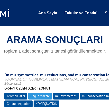
Ana Sayfa
Fakülte ve Enstitü
S.
ARAMA SONUÇLARI
Toplam
1
adet sonuçtan
1
tanesi görüntülenmektedir.
On mu-symmetries, mu-reductions, and mu-conservation l
JOURNAL OF NONLINEAR MATHEMATICAL PHYSICS, Vol. 26, No.
1402-9251
ORHAN ÖZLEM,ÖZER TEOMAN
Teoman Özer
Özgün Makale
mu-symmetries
mu-conservation l
Gardner equation
KDV EQUATION