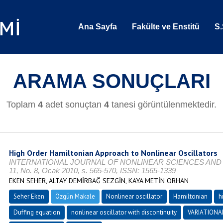
Ana Sayfa
Fakülte ve Enstitü
S.
ARAMA SONUÇLARI
Toplam
4
adet sonuçtan
4
tanesi görüntülenmektedir.
High Order Hamiltonian Approach to Nonlinear Oscillators
INTERNATIONAL JOURNAL OF NONLINEAR SCIENCES AND N
11, No. 8, Ocak 2010, s. 565-570, ISSN: 1565-1339
EKEN SEHER, ALTAY DEMİRBAĞ SEZGİN, KAYA METİN ORHAN
Seher Eken
Özgün Makale
Nonlinear oscillator
Hamiltonian
h
Duffing equation
nonlinear oscillator with discontinuity
VARIATIONA