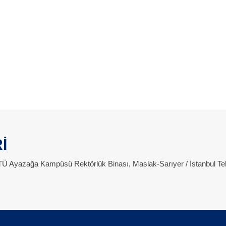
İ
 İTÜ Ayazağa Kampüsü Rektörlük Binası, Maslak-Sarıyer / İstanbul Te