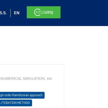
S.S.
EN
UMERICAL SIMULATION, Vol.
igh order Hamiltonian approach
L ITERATION METHOD