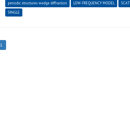
periodic structures wedge diffraction
LOW-FREQUENCY MODEL
SCAT
SINGLE
1