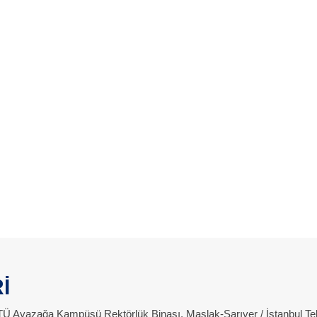
İ
 İTÜ Ayazağa Kampüsü Rektörlük Binası, Maslak-Sarıyer / İstanbul Te