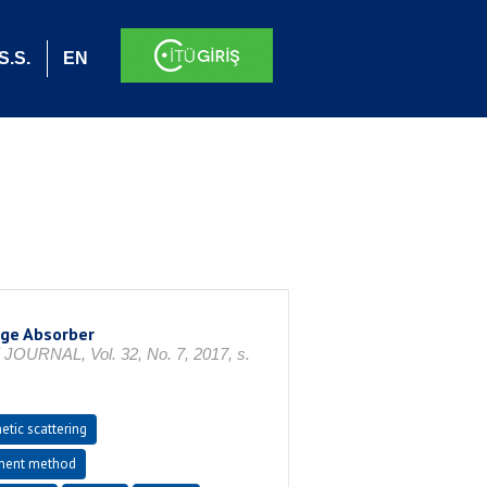
S.S.
EN
ge Absorber
AL, Vol. 32, No. 7, 2017, s.
tic scattering
ment method