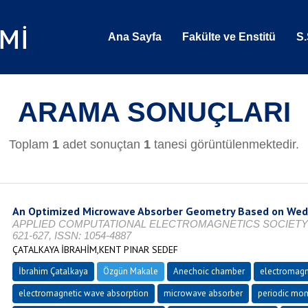
Ana Sayfa
Fakülte ve Enstitü
S.
ARAMA SONUÇLARI
Toplam
1
adet sonuçtan
1
tanesi görüntülenmektedir.
An Optimized Microwave Absorber Geometry Based on Wed
APPLIED COMPUTATIONAL ELECTROMAGNETICS SOCIETY JOURN
621-627, ISSN: 1054-4887
ÇATALKAYA İBRAHİM,KENT PINAR SEDEF
İbrahim Çatalkaya
Özgün Makale
Anechoic chamber
electromagne
electromagnetic wave absorption
microwave absorber
periodic mo