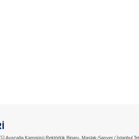
İ
 İTÜ Ayazağa Kampüsü Rektörlük Binası, Maslak-Sarıyer / İstanbul Te