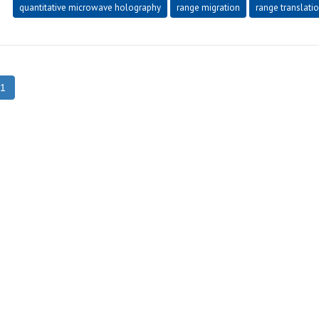
quantitative microwave holography
range migration
range translati
1