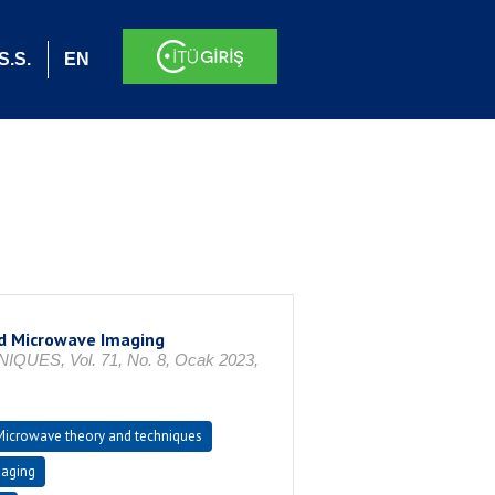
S.S.
EN
ld Microwave Imaging
S, Vol. 71, No. 8, Ocak 2023,
Microwave theory and techniques
maging