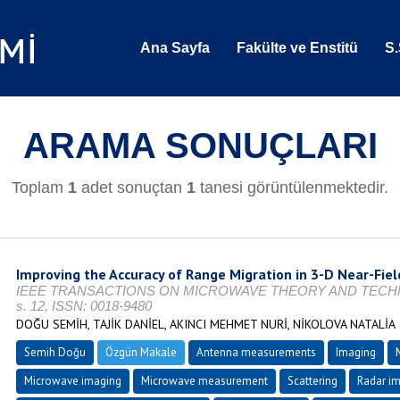
Ana Sayfa
Fakülte ve Enstitü
S.
ARAMA SONUÇLARI
Toplam
1
adet sonuçtan
1
tanesi görüntülenmektedir.
Improving the Accuracy of Range Migration in 3-D Near-Fie
IEEE TRANSACTIONS ON MICROWAVE THEORY AND TECHNIQUE
s. 12, ISSN: 0018-9480
DOĞU SEMİH, TAJİK DANİEL, AKINCI MEHMET NURİ, NİKOLOVA NATALİA
Semih Doğu
Özgün Makale
Antenna measurements
Imaging
Microwave imaging
Microwave measurement
Scattering
Radar i