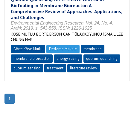
Biofouling in Membrane Bioreactor: A
Comprehensive Review of Approaches, Applications,
and Challenges
Environmental Engineering Research, Vol. 24, No. 4,
Aralık 2019, s. 543-558, ISSN: 1226-1025
KÖSE MUTLU BÖRTE,ERGÖN CAN TÜLAY,KOYUNCU İSMAİL,LEE
CHUNG HAK
Börte Köse Mutlu
Derleme Makale
membrane
membrane bioreactor
energy saving
quorum quenching
quorum sensing
treatment
literature review
1