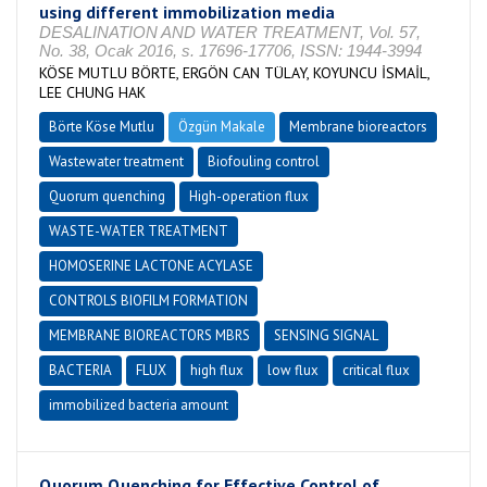
using different immobilization media
DESALINATION AND WATER TREATMENT, Vol. 57,
No. 38, Ocak 2016, s. 17696-17706, ISSN: 1944-3994
KÖSE MUTLU BÖRTE, ERGÖN CAN TÜLAY, KOYUNCU İSMAİL,
LEE CHUNG HAK
Börte Köse Mutlu
Özgün Makale
Membrane bioreactors
Wastewater treatment
Biofouling control
Quorum quenching
High-operation flux
WASTE-WATER TREATMENT
HOMOSERINE LACTONE ACYLASE
CONTROLS BIOFILM FORMATION
MEMBRANE BIOREACTORS MBRS
SENSING SIGNAL
BACTERIA
FLUX
high flux
low flux
critical flux
immobilized bacteria amount
Quorum Quenching for Effective Control of