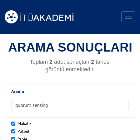
Toggl
navig
ARAMA SONUÇLARI
Toplam
2
adet sonuçtan
2
tanesi
görüntülenmektedir.
Arama
>Arama
Makale
Patent
Proje