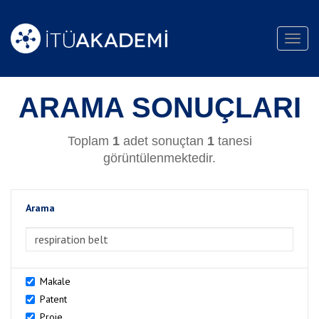
Toggl
navig
ARAMA SONUÇLARI
Toplam
1
adet sonuçtan
1
tanesi
görüntülenmektedir.
Arama
>Arama
Makale
Patent
Proje