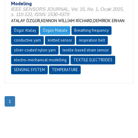
Modeling
IEEE SENSORS JOURNAL, Vol. 15, No. 1, Ocak 2015,
s. 110-122, ISSN: 1530-437X
ATALAY ÖZGÜR,KENNON WİLLİAM RİCHARD,DEMİROK ERHAN
Özgür Atalay
Özgün Makale
Breathing frequency
conductive yarn
knitted sensor
respiration belt
silver-coated nylon yarn
textile-based strain sensor
electro-mechanical modelling
TEXTILE ELECTRODES
SENSING SYSTEM
TEMPERATURE
1