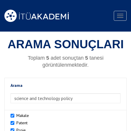
Toggl
navig
ARAMA SONUÇLARI
Toplam
5
adet sonuçtan
5
tanesi
görüntülenmektedir.
Arama
>Arama
Makale
Patent
Proje