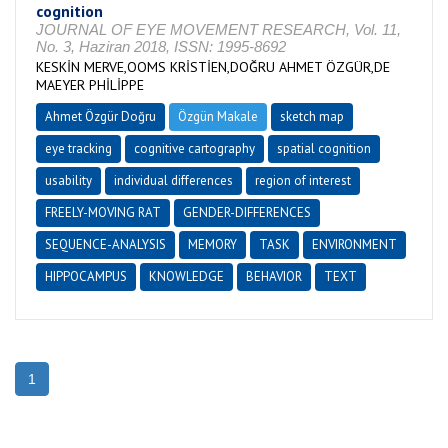
cognition
JOURNAL OF EYE MOVEMENT RESEARCH, Vol. 11,
No. 3, Haziran 2018, ISSN: 1995-8692
KESKİN MERVE,OOMS KRİSTİEN,DOĞRU AHMET ÖZGÜR,DE
MAEYER PHİLİPPE
Ahmet Özgür Doğru
Özgün Makale
sketch map
eye tracking
cognitive cartography
spatial cognition
usability
individual differences
region of interest
FREELY-MOVING RAT
GENDER-DIFFERENCES
SEQUENCE-ANALYSIS
MEMORY
TASK
ENVIRONMENT
HIPPOCAMPUS
KNOWLEDGE
BEHAVIOR
TEXT
1