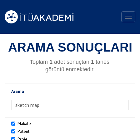
Toggl
navig
ARAMA SONUÇLARI
Toplam
1
adet sonuçtan
1
tanesi
görüntülenmektedir.
Arama
>Arama
Makale
Patent
Proje