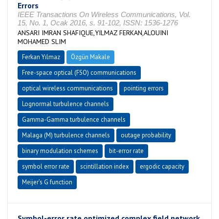
Errors
IEEE Transactions On Wireless Communications, Vol.
15, No. 1, Ocak 2016, s. 91-102, ISSN: 1536-1276
ANSARI IMRAN SHAFIQUE,YILMAZ FERKAN,ALOUINI
MOHAMED SLIM
Ferkan Yılmaz
Özgün Makale
Free-space optical (FSO) communications
optical wireless communications
pointing errors
Lognormal turbulence channels
Gamma-Gamma turbulence channels
Malaga (M) turbulence channels
outage probability
binary modulation schemes
bit-error rate
symbol error rate
scintillation index
ergodic capacity
Meijer’s G function
Symbol-error rate optimized complex field network