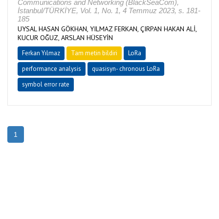
Communications and Networking (BlackSeaCom),
İstanbul/TÜRKİYE, Vol. 1, No. 1, 4 Temmuz 2023, s. 181-
185
UYSAL HASAN GÖKHAN, YILMAZ FERKAN, ÇIRPAN HAKAN ALİ,
KUCUR OĞUZ, ARSLAN HÜSEYİN
Ferkan Yılmaz
Tam metin bildiri
LoRa
performance analysis
quasisyn- chronous LoRa
symbol error rate
1