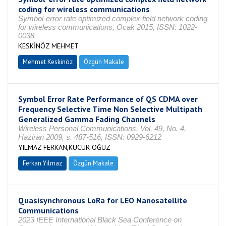
coding for wireless communications
Symbol-error rate optimized complex field network coding
for wireless communications, Ocak 2015, ISSN: 1022-
0038
KESKİNÖZ MEHMET
Mehmet Keskinöz
Özgün Makale
Symbol Error Rate Performance of QS CDMA over
Frequency Selective Time Non Selective Multipath
Generalized Gamma Fading Channels
Wireless Personal Communications, Vol. 49, No. 4,
Haziran 2009, s. 487-516, ISSN: 0929-6212
YILMAZ FERKAN,KUCUR OĞUZ
Ferkan Yılmaz
Özgün Makale
Quasisynchronous LoRa for LEO Nanosatellite
Communications
2023 IEEE International Black Sea Conference on