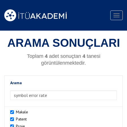
Toggl
navig
ARAMA SONUÇLARI
Toplam
4
adet sonuçtan
4
tanesi
görüntülenmektedir.
Arama
>Arama
Makale
Patent
Proje