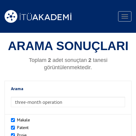
Toggl
navig
ARAMA SONUÇLARI
Toplam
2
adet sonuçtan
2
tanesi
görüntülenmektedir.
Arama
>Arama
Makale
Patent
Proje