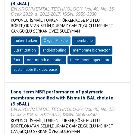
(BisBAL)
ENVIRONMENTAL TECHNOLOGY, Vol. 40, No. 15,
Ocak 2019, s. 2011-2017, ISSN: 0959-3330
KOYUNCU İSMAİL,TÜRKEN TÜRKER,KÖSE MUTLU
BÖRTE,OKATAN SELİN,DURMAZ GAMZE,GÜÇLÜ MEHMET
CAN,GÜÇLÜ SERKAN,ÖVEZ SÜLEYMAN
Türker Türken
Özgün Makale
membrane
ultrafiltration
antibiofouling
membrane bioreactor
flux
one-month operation
three-month operation
sustainable flux decrease
Long-term MBR performance of polymeric
membrane modified with Bismuth-BAL chelate
(BisBAL)
ENVIRONMENTAL TECHNOLOGY, Vol. 40, No. 15,
Ocak 2019, s. 2011-2017, ISSN: 0959-3330
KOYUNCU İSMAİL,TÜRKEN TÜRKER,KÖSE MUTLU
BÖRTE,OKATAN SELİN,DURMAZ GAMZE,GÜÇLÜ MEHMET
CAN,GÜÇLÜ SERKAN,ÖVEZ SÜLEYMAN