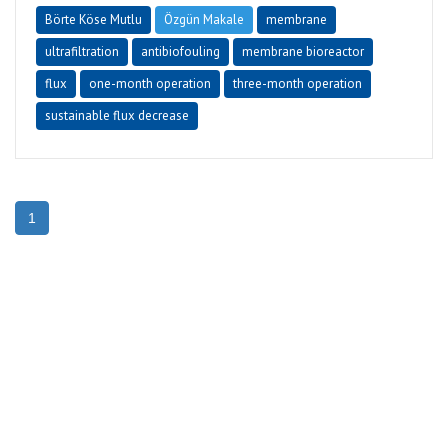
Börte Köse Mutlu
Özgün Makale
membrane
ultrafiltration
antibiofouling
membrane bioreactor
flux
one-month operation
three-month operation
sustainable flux decrease
1