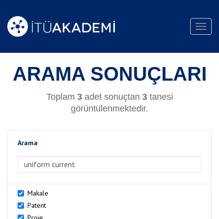
Toggl
navig
ARAMA SONUÇLARI
Toplam
3
adet sonuçtan
3
tanesi
görüntülenmektedir.
Arama
>Arama
Makale
Patent
Proje