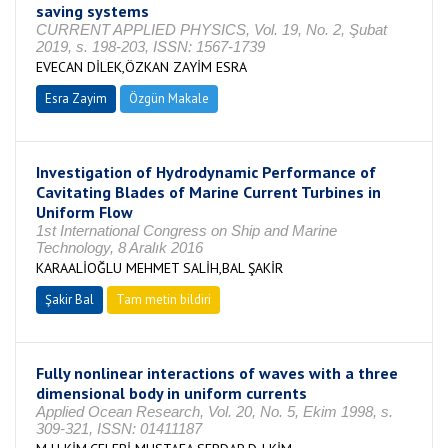
saving systems
CURRENT APPLIED PHYSICS, Vol. 19, No. 2, Şubat
2019, s. 198-203, ISSN: 1567-1739
EVECAN DİLEK,ÖZKAN ZAYİM ESRA
Esra Zayim
Özgün Makale
Investigation of Hydrodynamic Performance of
Cavitating Blades of Marine Current Turbines in
Uniform Flow
1st International Congress on Ship and Marine
Technology, 8 Aralık 2016
KARAALİOĞLU MEHMET SALİH,BAL ŞAKİR
Şakir Bal
Tam metin bildiri
Fully nonlinear interactions of waves with a three
dimensional body in uniform currents
Applied Ocean Research, Vol. 20, No. 5, Ekim 1998, s.
309-321, ISSN: 01411187