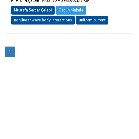
M H KİM,ÇELEBİ MUSTAFA SERDAR,D J KİM
Mustafa Serdar Çelebi
Özgün Makale
nonlinear wave body interactions
uniform current
1