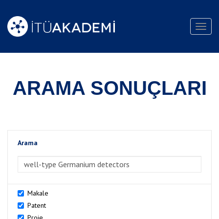
Toggl
navig
ARAMA SONUÇLARI
Arama
>Arama
Makale
Patent
Proje