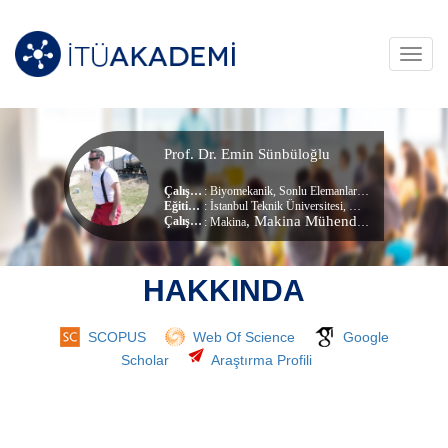
Toggl
navig
Prof. Dr. Emin Sünbüloğlu
Çalışma Alanları
:
Biyomekanik
,
Sonlu Elemanlar Analizi
,
Katı Cisim
Eğitim Durumu
: İstanbul Teknik Üniversitesi, Konstrüksiyon Ve İmalat (dr) (Doktora)
, Makina Mühendisliği Bölümü
Çalıştığı Birim
:
Makina
HAKKINDA
SCOPUS
Web Of Science
Google
Scholar
Araştırma Profili