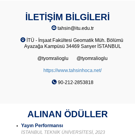
İLETİŞİM BİLGİLERİ
tahsin@itu.edu.tr
İTÜ - İnşaat Fakültesi Geomatik Müh. Bölümü
Ayazağa Kampüsü 34469 Sarıyer İSTANBUL
@tyomralioglu
@tyomralioglu
https://www.tahsinhoca.net/
90-212-2853818
ALINAN ÖDÜLLER
Yayın Performansı
İSTANBUL TEKNİK ÜNİVERSİTESİ, 2023