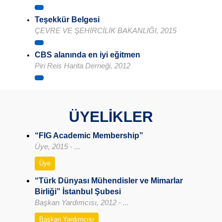
Teşekkür Belgesi
ÇEVRE VE ŞEHİRCİLİK BAKANLIĞI, 2015
CBS alanında en iyi eğitmen
Piri Reis Harita Derneği, 2012
ÜYELİKLER
“FIG Academic Membership”
Üye, 2015 - ...
Üye
“Türk Dünyası Mühendisler ve Mimarlar
Birliği” İstanbul Şubesi
Başkan Yardımcısı, 2012 - ...
Başkan Yardımcısı