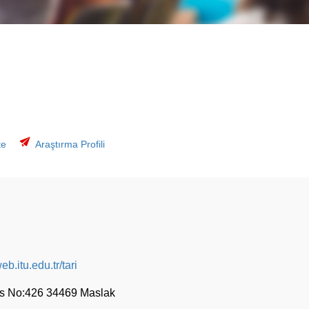
te
Araştırma Profili
eb.itu.edu.tr/tari
fis No:426 34469 Maslak