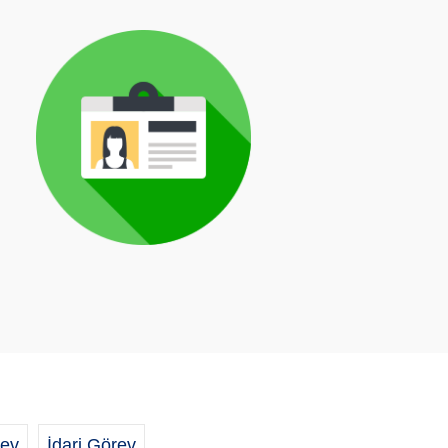
ev
İdari Görev