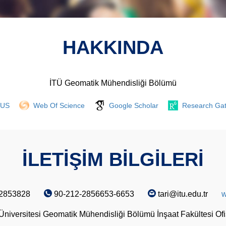
HAKKINDA
İTÜ Geomatik Mühendisliği Bölümü
US
Web Of Science
Google Scholar
Research Ga
İLETİŞİM BİLGİLERİ
2853828
90-212-2856653-6653
tari@itu.edu.tr
w
 Üniversitesi Geomatik Mühendisliği Bölümü İnşaat Fakültesi O