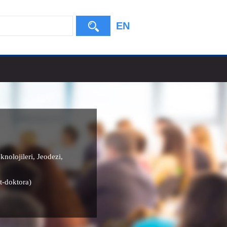
EN
nolojileri
,
Jeodezi
,
t-doktora)