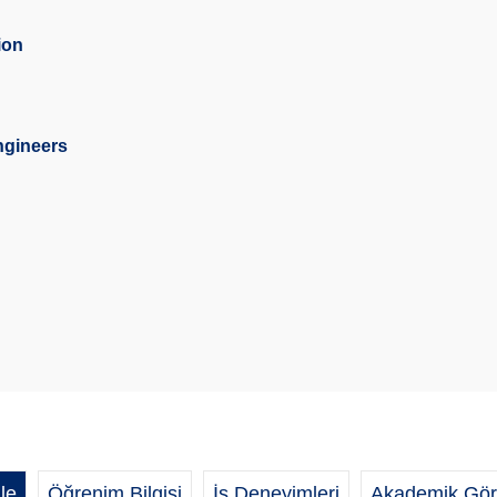
ion
ngineers
le
Öğrenim Bilgisi
İş Deneyimleri
Akademik Gör