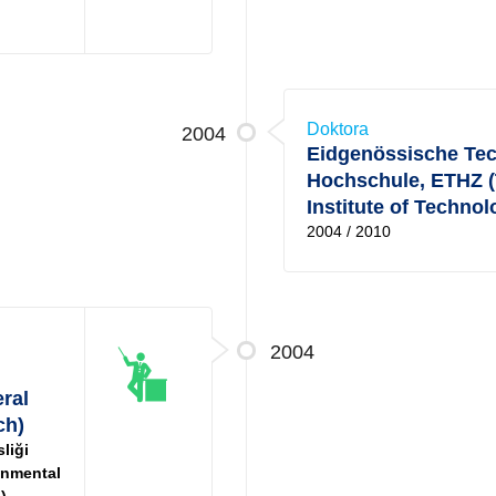
Doktora
2004
Eidgenössische Te
Hochschule, ETHZ (
Institute of Technol
2004 / 2010
2004
ral
ch)
liği
onmental
)