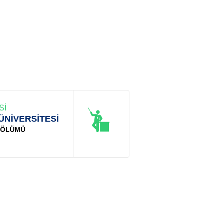
Sİ
ÜNİVERSİTESİ
 BÖLÜMÜ