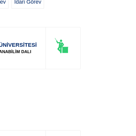
ev
İdari Görev
ÜNİVERSİTESİ
ANABİLİM DALI