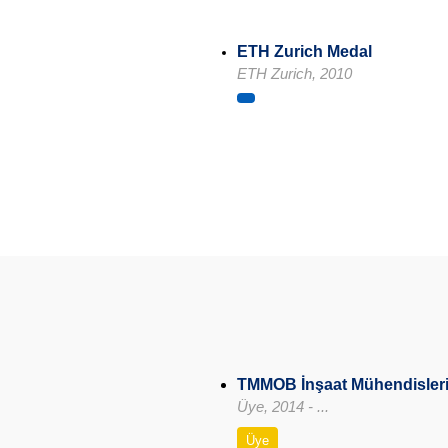
ETH Zurich Medal
ETH Zurich, 2010
TMMOB İnşaat Mühendisleri
Üye, 2014 - ...
Üye