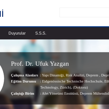
Duyurular
S.S.S.
Prof. Dr. Ufuk Yazgan
Çalışma Alanları
:
Yapı Dinamiği
,
Risk Analizi
,
Deprem
,
Depr
Eğitim Durumu
: Eidgenössische Technische Hochschule, Ethz
Technology, Zürich), (Doktora)
Çalıştığı Birim
:
Afet Yönetimi Enstitüsü
, Deprem Mühendisl