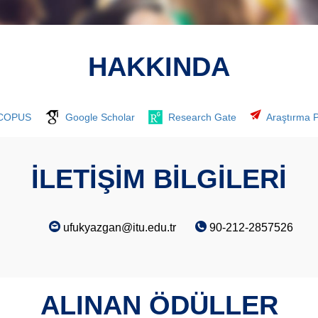
HAKKINDA
COPUS
Google Scholar
Research Gate
Araştırma Pr
İLETİŞİM BİLGİLERİ
ufukyazgan@itu.edu.tr
90-212-2857526
ALINAN ÖDÜLLER