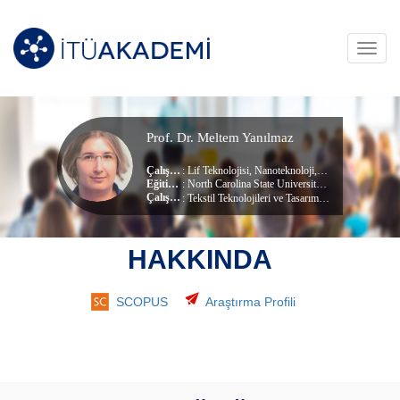
Toggl
navig
Prof. Dr. Meltem Yanılmaz
Çalışma Alanları
:
Lif Teknolojisi
,
Nanoteknoloji
,
Tekstil Teknolojisi
Eğitim Durumu
: North Carolina State University, (Doktora)
, Tekstil Müh
Çalıştığı Birim
:
Tekstil Teknolojileri ve Tasarımı
HAKKINDA
SCOPUS
Araştırma Profili