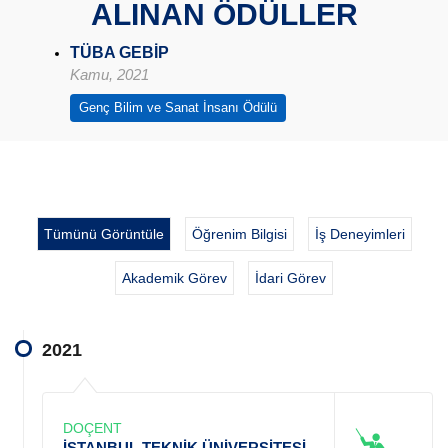
ALINAN ÖDÜLLER
TÜBA GEBİP
Kamu, 2021
Genç Bilim ve Sanat İnsanı Ödülü
Tümünü Görüntüle
Öğrenim Bilgisi
İş Deneyimleri
Akademik Görev
İdari Görev
2021
DOÇENT
İSTANBUL TEKNİK ÜNİVERSİTESİ