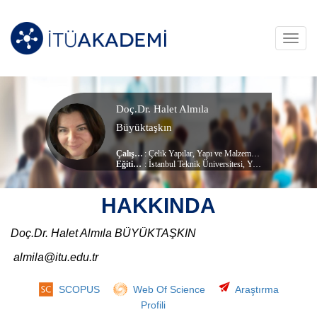
Toggl
navig
Doç.Dr. Halet Almıla
Büyüktaşkın
Çalışma Alanları
:
Çelik Yapılar
,
Yapı ve Malzemeleri
,
Mühendislik T
Eğitim Durumu
: İstanbul Teknik Üniversitesi, Yapı Mühendisliği (dr) (Doktora)
, Mimarlık Bölümü
Çalıştığı Birim
:
Mimarlık
HAKKINDA
Doç.Dr. Halet Almıla BÜYÜKTAŞKIN
almila@itu.edu.tr
SCOPUS
Web Of Science
Araştırma
Profili