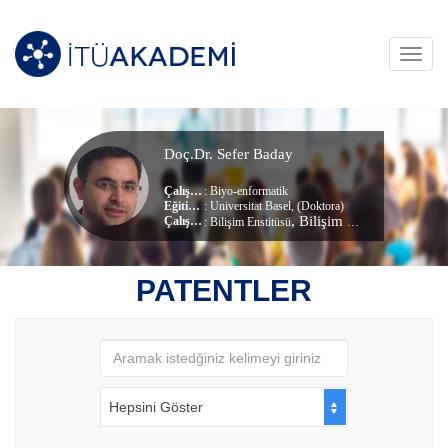
Toggl
navig
Doç.Dr. Sefer Baday
Çalışma Alanları
:
Biyo-enformatik
Eğitim Durumu
: Universitat Basel, (Doktora)
, Bilişim Uygulamaları Anabilim Dalı
Çalıştığı Birim
:
Bilişim Enstitüsü
PATENTLER
Hepsini Göster