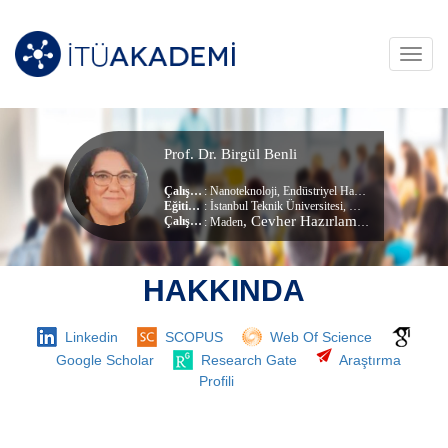
Toggl
navig
Prof. Dr. Birgül Benli
Çalışma Alanları
:
Nanoteknoloji
,
Endüstriyel Hammaddeler
,
Kimyasa
Eğitim Durumu
: İstanbul Teknik Üniversitesi, Kimya Mühendisliği (dr) (Doktora)
, Cevher Hazırlama Mühendisliği Bölümü
Çalıştığı Birim
:
Maden
HAKKINDA
Linkedin
SCOPUS
Web Of Science
Google Scholar
Research Gate
Araştırma
Profili