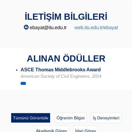
İLETİŞİM BİLGİLERİ
ebayat@itu.edu.tr
web.itu.edu.tr/ebayat
ALINAN ÖDÜLLER
ASCE Thomas Middlebrooks Award
American Society of Civil Engineers, 2014
Tümünü Görüntüle
Öğrenim Bilgisi
İş Deneyimleri
Akademik Görev
İdari Görev