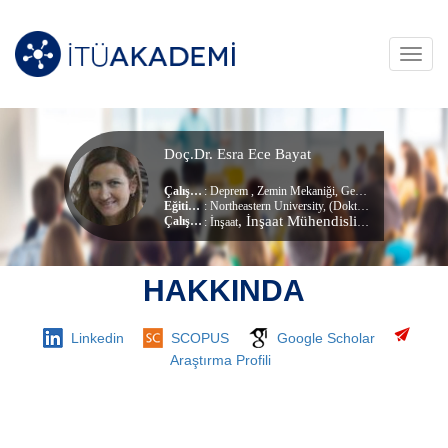
Toggl
navig
Doç.Dr. Esra Ece Bayat
Çalışma Alanları
:
Deprem
,
Zemin Mekaniği
,
Geoteknik
Eğitim Durumu
: Northeastern University, (Doktora)
, İnşaat Mühendisliği Bölümü
Çalıştığı Birim
:
İnşaat
HAKKINDA
Linkedin
SCOPUS
Google Scholar
Araştırma Profili