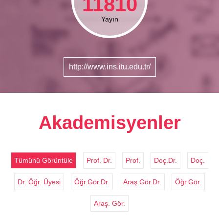
11810
Yayın
http://www.ins.itu.edu.tr/
Akademisyenler
Tümünü Görüntüle
Prof. Dr.
Prof.
Doç.Dr.
Doç.
Dr. Öğr. Üyesi
Öğr.Gör.Dr.
Araş.Gör.Dr.
Öğr.Gör.
Araş. Gör.