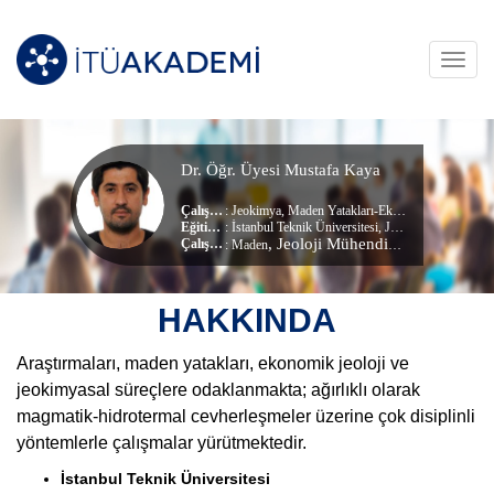
Toggl
navig
Dr. Öğr. Üyesi Mustafa Kaya
Çalışma Alanları
:
Jeokimya
,
Maden Yatakları-Ekonomik Jeoloji
,
Min
Eğitim Durumu
: İstanbul Teknik Üniversitesi, Jeoloji Mühendisliği (dr) (Doktora)
, Jeoloji Mühendisliği Bölümü
Çalıştığı Birim
:
Maden
HAKKINDA
Araştırmaları, maden yatakları, ekonomik jeoloji ve
jeokimyasal süreçlere odaklanmakta; ağırlıklı olarak
magmatik-hidrotermal cevherleşmeler üzerine çok disiplinli
yöntemlerle çalışmalar yürütmektedir.
İstanbul Teknik Üniversitesi