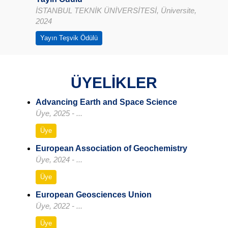
İSTANBUL TEKNİK ÜNİVERSİTESİ, Üniversite,
2024
Yayın Teşvik Ödülü
ÜYELİKLER
Advancing Earth and Space Science
Üye, 2025 - ...
Üye
European Association of Geochemistry
Üye, 2024 - ...
Üye
European Geosciences Union
Üye, 2022 - ...
Üye