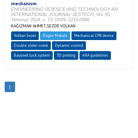
mechanism
ENGINEERING SCIENCE AND TECHNOLOGY-AN
INTERNATIONAL JOURNAL-JESTECH, Vol. 55,
Temmuz 2024, s. 13, ISSN: 2215-0986
KAĞIZMAN AHMET,SEZER VOLKAN
Volkan Sezer
Özgün Makale
Mechanical CPR device
Double slider-crank
Dynamic conrod
Bayonet lock system
3D printing
AHA guidelines
1