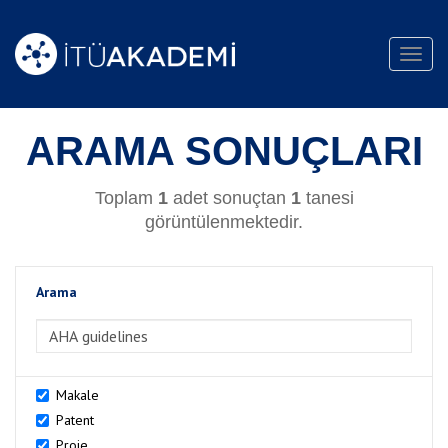
Toggl
navig
ARAMA SONUÇLARI
Toplam
1
adet sonuçtan
1
tanesi
görüntülenmektedir.
Arama
>Arama
Makale
Patent
Proje