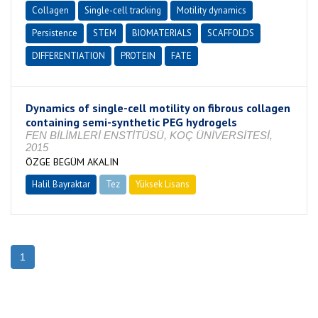
Collagen
Single-cell tracking
Motility dynamics
Persistence
STEM
BIOMATERIALS
SCAFFOLDS
DIFFERENTIATION
PROTEIN
FATE
Dynamics of single-cell motility on fibrous collagen
containing semi-synthetic PEG hydrogels
FEN BİLİMLERİ ENSTİTÜSÜ, KOÇ ÜNİVERSİTESİ,
2015
ÖZGE BEGÜM AKALIN
Halil Bayraktar
Tez
Yüksek Lisans
Tamamlandı
1