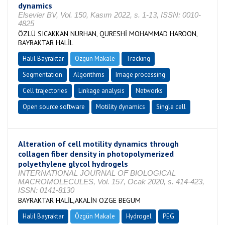
dynamics
Elsevier BV, Vol. 150, Kasım 2022, s. 1-13, ISSN: 0010-
4825
ÖZLÜ SICAKKAN NURHAN, QURESHİ MOHAMMAD HAROON,
BAYRAKTAR HALİL
Halil Bayraktar
Özgün Makale
Tracking
Segmentation
Algorithms
Image processing
Cell trajectories
Linkage analysis
Networks
Open source software
Motility dynamics
Single cell
Alteration of cell motility dynamics through
collagen fiber density in photopolymerized
polyethylene glycol hydrogels
INTERNATIONAL JOURNAL OF BIOLOGICAL
MACROMOLECULES, Vol. 157, Ocak 2020, s. 414-423,
ISSN: 0141-8130
BAYRAKTAR HALİL,AKALİN OZGE BEGUM
Halil Bayraktar
Özgün Makale
Hydrogel
PEG