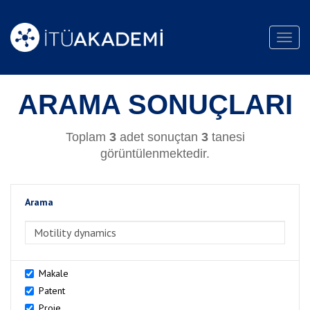
Toggl
navig
ARAMA SONUÇLARI
Toplam
3
adet sonuçtan
3
tanesi
görüntülenmektedir.
Arama
>Arama
Makale
Patent
Proje