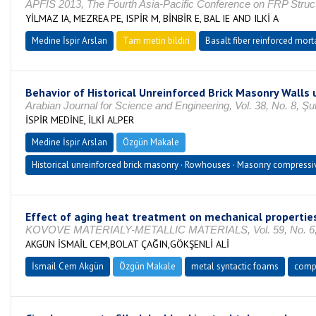
APFIS 2013, The Fourth Asia-Pacific Conference on FRP Structu
YİLMAZ IA, MEZREA PE, ISPİR M, BİNBİR E, BAL IE AND ILKİ A
Medine İspir Arslan
Tam metin bildiri
Basalt fiber reinforced mort
Behavior of Historical Unreinforced Brick Masonry Walls
Arabian Journal for Science and Engineering, Vol. 38, No. 8, 
İSPİR MEDİNE, İLKİ ALPER
Medine İspir Arslan
Özgün Makale
Historical unreinforced brick masonry · Rowhouses · Masonry compressive 
Effect of aging heat treatment on mechanical propertie
KOVOVE MATERIALY-METALLIC MATERIALS, Vol. 59, No. 6, O
AKGÜN İSMAİL CEM,BOLAT ÇAĞIN,GÖKŞENLİ ALİ
İsmail Cem Akgün
Özgün Makale
metal syntactic foams
compr