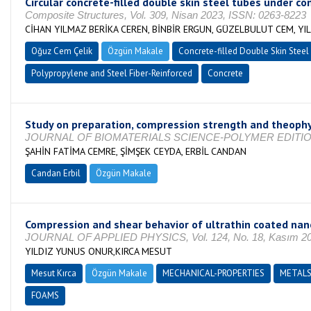
Circular concrete-filled double skin steel tubes under c
Composite Structures, Vol. 309, Nisan 2023, ISSN: 0263-8223
CİHAN YILMAZ BERİKA CEREN, BİNBİR ERGUN, GÜZELBULUT CEM, YI
Oğuz Cem Çelik
Özgün Makale
Concrete-filled Double Skin Stee
Polypropylene and Steel Fiber-Reinforced
Concrete
Study on preparation, compression strength and theop
JOURNAL OF BIOMATERIALS SCIENCE-POLYMER EDITION, Vol.
ŞAHİN FATİMA CEMRE, ŞİMŞEK CEYDA, ERBİL CANDAN
Candan Erbil
Özgün Makale
Compression and shear behavior of ultrathin coated nan
JOURNAL OF APPLIED PHYSICS, Vol. 124, No. 18, Kasım 20
YILDIZ YUNUS ONUR,KIRCA MESUT
Mesut Kırca
Özgün Makale
MECHANICAL-PROPERTIES
METAL
FOAMS