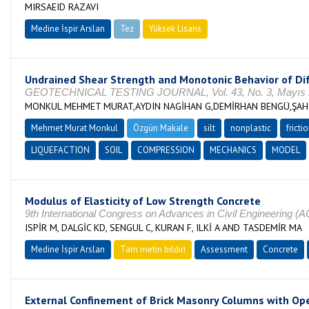
MIRSAEID RAZAVI
Medine İspir Arslan
Tez
Yüksek Lisans
Tamamlandı
Undrained Shear Strength and Monotonic Behavior of Diff
GEOTECHNICAL TESTING JOURNAL, Vol. 43, No. 3, Mayıs 20
MONKUL MEHMET MURAT,AYDIN NAGİHAN G,DEMİRHAN BENGÜ,ŞA
Mehmet Murat Monkul
Özgün Makale
silt
nonplastic
fricti
LIQUEFACTION
SOIL
COMPRESSION
MECHANICS
MODEL
Modulus of Elasticity of Low Strength Concrete
9th International Congress on Advances in Civil Engineering (A
ISPİR M, DALGİC KD, SENGUL C, KURAN F, ILKİ A AND TASDEMİR MA
Medine İspir Arslan
Tam metin bildiri
Assessment
Concrete
External Confinement of Brick Masonry Columns with Ope