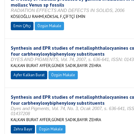
mollusc Venus sp fossils
RADIATION EFFECTS AND DEFECTS IN SOLIDS, 2006
KÖSEOĞLU RAHMİ,KÖKSAL F,ÇİFTÇİ EMİN
Emin Çiftçi
Özgün Makale
Synthesis and EPR studies of metallophthalocyanines co
four carbhexyloxybiphenyloxy substituents
DYES AND PIGMENTS, Vol. 74, 2007, s. 636-641, ISSN: 0143
KALKAN BURAT AYFER,GÜNER SADIK,BAYIR ZEHRA
Ayfer Kalkan Burat
Özgün Makale
Synthesis and EPR studies of metallophthalocyanines co
four carbhexyloxybiphenyloxy substituents
Dyes and Pigments, Vol. 74, No. 3, Ocak 2007, s. 636-641, IS
01437208
KALKAN BURAT AYFER,GÜNER SADIK,BAYIR ZEHRA
Zehra Bayır
Özgün Makale