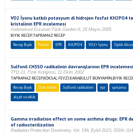
VO2 İyonu katkılı potasyum di hidrojen fosfat KH2PO4 t
kristalinin EPR incelemesi
Geleneksel Erzurum Fizik Günleri-II, 25 Mayıs 2005
BIYIK RECEP,TAPRAMAZ RECEP
Recep Bıyık
Poster
EPR
KH2PO4
VO2+ İyonu
Optik Abso
Sulfonil CH3SO radikalinin davranışlarının EPR incelemes
TFD 21. Fizik Kongresi, 11 Ekim 2002
TAPRAMAZ RECEP,KÖKSAL FEVZİ,KARABULUT BÜNYAMİN,BIYIK RECE
Recep Bıyık
Özet Bildiri
Sulfonil radikalleri
epr
ışınlama
alçak sıcaklık
Gamma irradiation effect on some asthma drugs: EPR d
of radiosterilization
Radiation Protection Dosimetry, Vol. 199, Eylül 2023, ISSN: 01