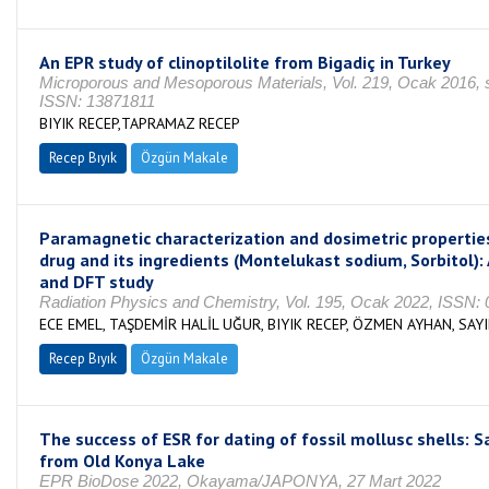
An EPR study of clinoptilolite from Bigadiç in Turkey
Microporous and Mesoporous Materials, Vol. 219, Ocak 2016, s
ISSN: 13871811
BIYIK RECEP,TAPRAMAZ RECEP
Recep Bıyık
Özgün Makale
Paramagnetic characterization and dosimetric properties 
drug and its ingredients (Montelukast sodium, Sorbitol):
and DFT study
Radiation Physics and Chemistry, Vol. 195, Ocak 2022, ISSN:
ECE EMEL, TAŞDEMİR HALİL UĞUR, BIYIK RECEP, ÖZMEN AYHAN, SAY
Recep Bıyık
Özgün Makale
The success of ESR for dating of fossil mollusc shells: 
from Old Konya Lake
EPR BioDose 2022, Okayama/JAPONYA, 27 Mart 2022