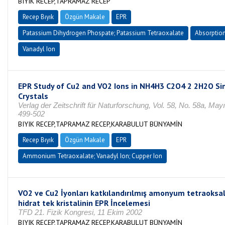
BIYIK RECEP,TAPRAMAZ RECEP
Recep Bıyık
Özgün Makale
EPR
Patassium Dihydrogen Phospate; Patassium Tetraoxalate
Absorptio
Vanadyl Ion
EPR Study of Cu2 and VO2 Ions in NH4H3 C2O4 2 2H2O Si
Crystals
Verlag der Zeitschrift für Naturforschung, Vol. 58, No. 58a, May
499-502
BIYIK RECEP,TAPRAMAZ RECEP,KARABULUT BÜNYAMİN
Recep Bıyık
Özgün Makale
EPR
Ammonium Tetraoxalate; Vanadyl Ion; Cupper Ion
VO2 ve Cu2 İyonları katkılandırılmış amonyum tetraoksal
hidrat tek kristalinin EPR İncelemesi
TFD 21. Fizik Kongresi, 11 Ekim 2002
BIYIK RECEP,TAPRAMAZ RECEP,KARABULUT BÜNYAMİN