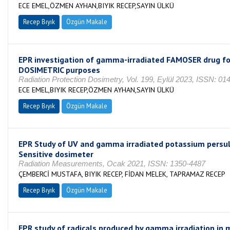
ECE EMEL,ÖZMEN AYHAN,BIYIK RECEP,SAYIN ÜLKÜ
Recep Bıyık
Özgün Makale
EPR investigation of gamma-irradiated FAMOSER drug fo
DOSIMETRIC purposes
Radiation Protection Dosimetry, Vol. 199, Eylül 2023, ISSN: 01
ECE EMEL,BIYIK RECEP,ÖZMEN AYHAN,SAYIN ÜLKÜ
Recep Bıyık
Özgün Makale
EPR Study of UV and gamma irradiated potassium persul
Sensitive dosimeter
Radiation Measurements, Ocak 2021, ISSN: 1350-4487
ÇEMBERCİ MUSTAFA, BIYIK RECEP, FİDAN MELEK, TAPRAMAZ RECEP
Recep Bıyık
Özgün Makale
EPR study of radicals produced by gamma irradiation in 