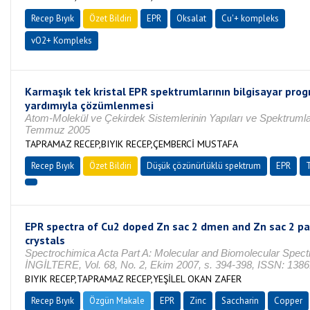
Recep Bıyık
Özet Bildiri
EPR
Oksalat
Cu'+ kompleks
vO2+ Kompleks
Karmaşık tek kristal EPR spektrumlarının bilgisayar pro
yardımıyla çözümlenmesi
Atom-Molekül ve Çekirdek Sistemlerinin Yapıları ve Spektrumla
Temmuz 2005
TAPRAMAZ RECEP,BIYIK RECEP,ÇEMBERCİ MUSTAFA
Recep Bıyık
Özet Bildiri
Düşük çözünürlüklü spektrum
EPR
T
EPR spectra of Cu2 doped Zn sac 2 dmen and Zn sac 2 pa
crystals
Spectrochimica Acta Part A: Molecular and Biomolecular Spect
İNGİLTERE, Vol. 68, No. 2, Ekim 2007, s. 394-398, ISSN: 138
BIYIK RECEP,TAPRAMAZ RECEP,YEŞİLEL OKAN ZAFER
Recep Bıyık
Özgün Makale
EPR
Zinc
Saccharin
Copper