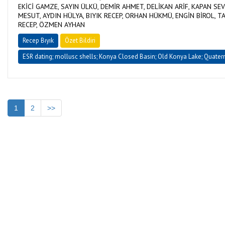
EKİCİ GAMZE, SAYIN ÜLKÜ, DEMİR AHMET, DELİKAN ARİF, KAPAN SEVİ
MESUT, AYDIN HÜLYA, BIYIK RECEP, ORHAN HÜKMÜ, ENGİN BİROL, 
RECEP, ÖZMEN AYHAN
Recep Bıyık
Özet Bildiri
ESR dating; mollusc shells; Konya Closed Basin; Old Konya Lake; Quater
1
2
>>