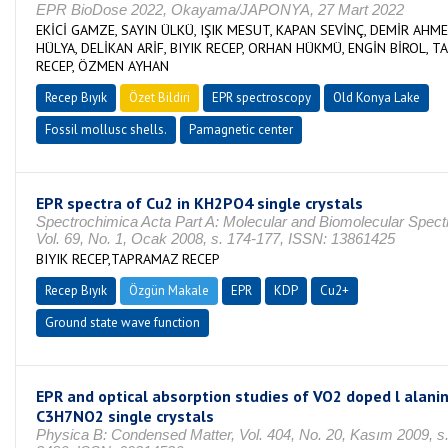
EPR BioDose 2022, Okayama/JAPONYA, 27 Mart 2022
EKİCİ GAMZE, SAYIN ÜLKÜ, IŞIK MESUT, KAPAN SEVİNÇ, DEMİR AHME
HÜLYA, DELİKAN ARİF, BIYIK RECEP, ORHAN HÜKMÜ, ENGİN BİROL, 
RECEP, ÖZMEN AYHAN
Recep Bıyık
Özet Bildiri
EPR spectroscopy
Old Konya Lake
Fossil mollusc shells.
Pamagnetic center
EPR spectra of Cu2 in KH2PO4 single crystals
Spectrochimica Acta Part A: Molecular and Biomolecular Spect
Vol. 69, No. 1, Ocak 2008, s. 174-177, ISSN: 13861425
BIYIK RECEP,TAPRAMAZ RECEP
Recep Bıyık
Özgün Makale
EPR
KDP
Cu2+
Ground state wave function
EPR and optical absorption studies of VO2 doped l alani
C3H7NO2 single crystals
Physica B: Condensed Matter, Vol. 404, No. 20, Kasım 2009, s