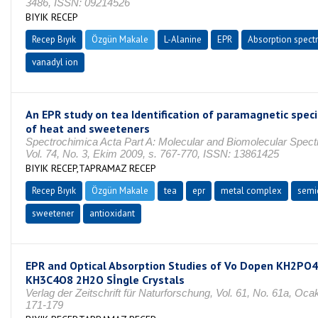
3486, ISSN: 09214526
BIYIK RECEP
Recep Bıyık
Özgün Makale
L-Alanine
EPR
Absorption spect
vanadyl ion
An EPR study on tea Identification of paramagnetic speci
of heat and sweeteners
Spectrochimica Acta Part A: Molecular and Biomolecular Spect
Vol. 74, No. 3, Ekim 2009, s. 767-770, ISSN: 13861425
BIYIK RECEP,TAPRAMAZ RECEP
Recep Bıyık
Özgün Makale
tea
epr
metal complex
semi
sweetener
antioxidant
EPR and Optical Absorption Studies of Vo Dopen KH2PO4
KH3C4O8 2H2O Sİngle Crystals
Verlag der Zeitschrift für Naturforschung, Vol. 61, No. 61a, Oca
171-179