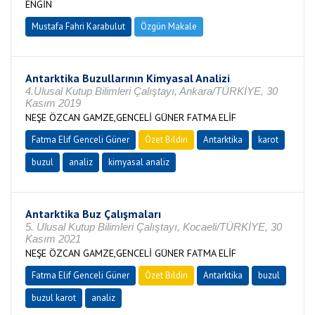
ENGİN
Mustafa Fahri Karabulut
Özgün Makale
Antarktika Buzullarının Kimyasal Analizi
4.Ulusal Kutup Bilimleri Çalıştayı, Ankara/TÜRKİYE, 30
Kasım 2019
NEŞE ÖZCAN GAMZE,GENCELİ GÜNER FATMA ELİF
Fatma Elif Genceli Güner
Özet Bildiri
Antarktika
karot
buzul
analiz
kimyasal analiz
Antarktika Buz Çalışmaları
5. Ulusal Kutup Bilimleri Çalıştayı, Kocaeli/TÜRKİYE, 30
Kasım 2021
NEŞE ÖZCAN GAMZE,GENCELİ GÜNER FATMA ELİF
Fatma Elif Genceli Güner
Özet Bildiri
Antarktika
buzul
buzul karot
analiz