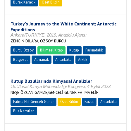
Burak Karacık
Özet Bildiri
Turkey’s Journey to the White Continent; Antarctic
Expeditions
Ankara/TÜRKİYE, 2019, Anadolu Ajansı
ZENGİN DİLARA, ÖZSOY BURCU
Burcu Özsoy
Bilimsel Kitap
Kutup
Farkındalık
Belgesel
Almanak
Antarktika
Arktik
Kutup Buzullarında Kimyasal Analizler
15.Ulusal Kimya Mühendisliği Kongresi, 4 Eylül 2023
NEŞE ÖZCAN GAMZE,GENCELİ GÜNER FATMA ELİF
Fatma Elif Genceli Güner
Özet Bildiri
Buzul
Antarktika
Buz Karotları