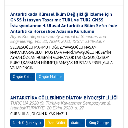
Antarktikada Küresel İklim Değişikliği İzleme için
GNSS İstasyon Tasarımı: TUR1 ve TUR2 GNSS
İstasyonlarının 4. Ulusal Antarktika Bilim Seferi’nde
Antarktika Horseshoe Adasına Kurulumu
Afyon Kocatepe University Journal of Sciences and
Engineering, Vol. 21, Aralık 2021, ISSN: 2149-3367
SELBESOĞLU MAHMUT OĞUZ,YAVAŞOĞLU HASAN
HAKAN,KARABULUT MUSTAFA FAHRİ,YAVAŞOĞLU HÜSEYİN
AYHAN,ÖZCAN HÜSEYİN GÜNHAN,OKTAR ÖZGÜN,ÖZSOY
BURCU,KARAMAN HİMMET,KAMAŞAK MUSTAFA ERSEL,GÜLAL
VAHAP ENGİN
Özgün Oktar
Özgün Makale
ANTARKTİKA GÖLLERİNDE DİATOM BİYOÇEŞİTLİLİĞİ
TURQUA 2020 (9. Türkiye Kuvaterner Sempozyumu),
İstanbul/TÜRKİYE, 20 Ekim 2020, s. 27
CURA HİLAL,OLĞUN KIYAK NAZLI
Nazlı Olğun Kıyak
Özet Bildiri
diatom
King George