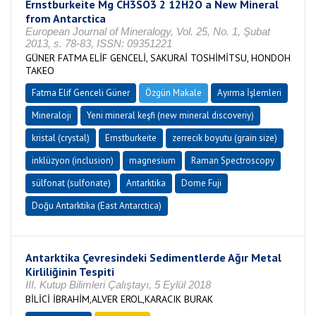
Ernstburkeite Mg CH3SO3 2 12H2O a New Mineral
from Antarctica
European Journal of Mineralogy, Vol. 25, No. 1, Şubat
2013, s. 78-83, ISSN: 09351221
GÜNER FATMA ELİF GENCELİ, SAKURAİ TOSHİMİTSU, HONDOH
TAKEO
Fatma Elif Genceli Güner
Özgün Makale
Ayırma İşlemleri
Mineraloji
Yeni mineral keşfi (new mineral discoveriy)
kristal (crystal)
Ernstburkeite
zerrecik boyutu (grain size)
inklüzyon (inclusion)
magnesium
Raman Spectroscopy
sülfonat (sulfonate)
Antarktika
Dome Fuji
Doğu Antarktika (East Antarctica)
Antarktika Çevresindeki Sedimentlerde Ağır Metal
Kirliliğinin Tespiti
III. Kutup Bilimleri Çalıştayı, 5 Eylül 2018
BİLİCİ İBRAHİM,ALVER EROL,KARACIK BURAK