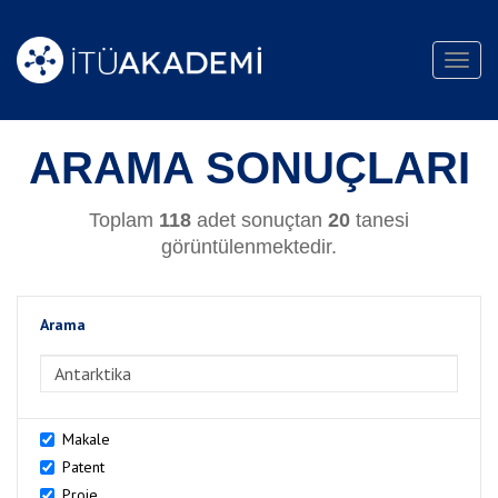
Toggl
navig
ARAMA SONUÇLARI
Toplam
118
adet sonuçtan
20
tanesi
görüntülenmektedir.
Arama
>Arama
Makale
Patent
Proje