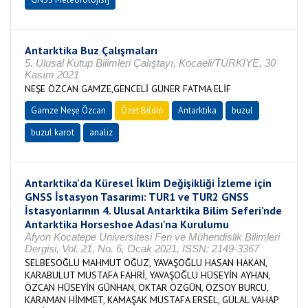
Antarktika Buz Çalışmaları
5. Ulusal Kutup Bilimleri Çalıştayı, Kocaeli/TÜRKİYE, 30
Kasım 2021
NEŞE ÖZCAN GAMZE,GENCELİ GÜNER FATMA ELİF
Gamze Neşe Özcan
Özet Bildiri
Antarktika
buzul
buzul karot
analiz
Antarktika'da Küresel İklim Değişikliği İzleme için
GNSS İstasyon Tasarımı: TUR1 ve TUR2 GNSS
İstasyonlarının 4. Ulusal Antarktika Bilim Seferi’nde
Antarktika Horseshoe Adası'na Kurulumu
Afyon Kocatepe Üniversitesi Fen ve Mühendislik Bilimleri
Dergisi, Vol. 21, No. 6, Ocak 2021, ISSN: 2149-3367
SELBESOĞLU MAHMUT OĞUZ, YAVAŞOĞLU HASAN HAKAN,
KARABULUT MUSTAFA FAHRİ, YAVAŞOĞLU HÜSEYİN AYHAN,
ÖZCAN HÜSEYİN GÜNHAN, OKTAR ÖZGÜN, ÖZSOY BURCU,
KARAMAN HİMMET, KAMAŞAK MUSTAFA ERSEL, GÜLAL VAHAP