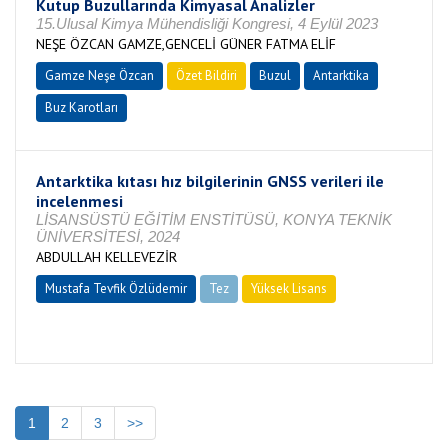
Kutup Buzullarında Kimyasal Analizler
15.Ulusal Kimya Mühendisliği Kongresi, 4 Eylül 2023
NEŞE ÖZCAN GAMZE,GENCELİ GÜNER FATMA ELİF
Gamze Neşe Özcan
Özet Bildiri
Buzul
Antarktika
Buz Karotları
Antarktika kıtası hız bilgilerinin GNSS verileri ile
incelenmesi
LİSANSÜSTÜ EĞİTİM ENSTİTÜSÜ, KONYA TEKNİK
ÜNİVERSİTESİ, 2024
ABDULLAH KELLEVEZİR
Mustafa Tevfik Özlüdemir
Tez
Yüksek Lisans
Tamamlandı
1
2
3
>>