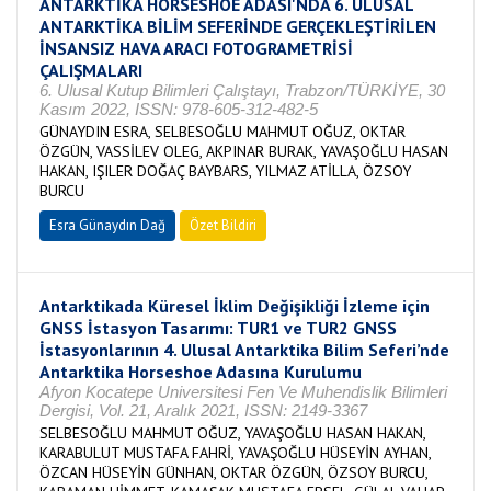
ANTARKTİKA HORSESHOE ADASI'NDA 6. ULUSAL
ANTARKTİKA BİLİM SEFERİNDE GERÇEKLEŞTİRİLEN
İNSANSIZ HAVA ARACI FOTOGRAMETRİSİ
ÇALIŞMALARI
6. Ulusal Kutup Bilimleri Çalıştayı, Trabzon/TÜRKİYE, 30
Kasım 2022, ISSN: 978-605-312-482-5
GÜNAYDIN ESRA, SELBESOĞLU MAHMUT OĞUZ, OKTAR
ÖZGÜN, VASSİLEV OLEG, AKPINAR BURAK, YAVAŞOĞLU HASAN
HAKAN, IŞILER DOĞAÇ BAYBARS, YILMAZ ATİLLA, ÖZSOY
BURCU
Esra Günaydın Dağ
Özet Bildiri
Antarktikada Küresel İklim Değişikliği İzleme için
GNSS İstasyon Tasarımı: TUR1 ve TUR2 GNSS
İstasyonlarının 4. Ulusal Antarktika Bilim Seferi’nde
Antarktika Horseshoe Adasına Kurulumu
Afyon Kocatepe Universitesi Fen Ve Muhendislik Bilimleri
Dergisi, Vol. 21, Aralık 2021, ISSN: 2149-3367
SELBESOĞLU MAHMUT OĞUZ, YAVAŞOĞLU HASAN HAKAN,
KARABULUT MUSTAFA FAHRİ, YAVAŞOĞLU HÜSEYİN AYHAN,
ÖZCAN HÜSEYİN GÜNHAN, OKTAR ÖZGÜN, ÖZSOY BURCU,