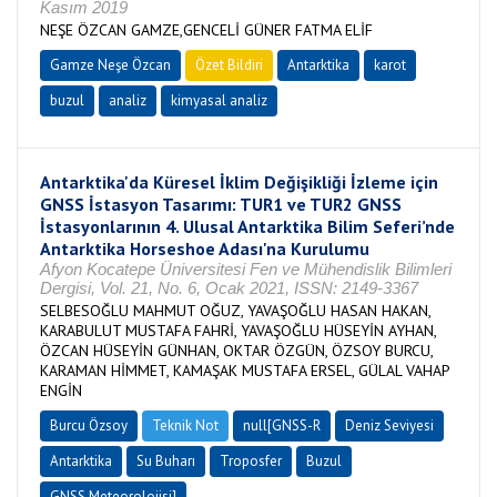
Kasım 2019
NEŞE ÖZCAN GAMZE,GENCELİ GÜNER FATMA ELİF
Gamze Neşe Özcan
Özet Bildiri
Antarktika
karot
buzul
analiz
kimyasal analiz
Antarktika'da Küresel İklim Değişikliği İzleme için
GNSS İstasyon Tasarımı: TUR1 ve TUR2 GNSS
İstasyonlarının 4. Ulusal Antarktika Bilim Seferi’nde
Antarktika Horseshoe Adası'na Kurulumu
Afyon Kocatepe Üniversitesi Fen ve Mühendislik Bilimleri
Dergisi, Vol. 21, No. 6, Ocak 2021, ISSN: 2149-3367
SELBESOĞLU MAHMUT OĞUZ, YAVAŞOĞLU HASAN HAKAN,
KARABULUT MUSTAFA FAHRİ, YAVAŞOĞLU HÜSEYİN AYHAN,
ÖZCAN HÜSEYİN GÜNHAN, OKTAR ÖZGÜN, ÖZSOY BURCU,
KARAMAN HİMMET, KAMAŞAK MUSTAFA ERSEL, GÜLAL VAHAP
ENGİN
Burcu Özsoy
Teknik Not
null[GNSS-R
Deniz Seviyesi
Antarktika
Su Buharı
Troposfer
Buzul
GNSS Meteorolojisi]