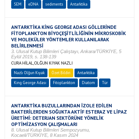
SEM
eDNA
sediments
Antarktika
ANTARKTİKA KİNG GEORGE ADASI GÖLLERİNDE
FİTOPLANKTON BİYOÇEŞİTLİLİĞİNİN MİKROSKOBİK
VE MOLEKÜLER YÖNTEMLER KULLANILARAK
BELİRLENMESİ
3. Ulusal Kutup Bilimleri Çalıştayı, Ankara/TÜRKİYE, 5
Eylül 2019, s. 138-139
CURA HİLAL,OLĞUN KIYAK NAZLI
Nazlı Olğun Kıyak
Özet Bildiri
Antarktika
King George Adası
Fitoplankton
Diatom
Tür
ANTARKTİKA BUZULLARINDAN İZOLE EDİLEN
BAKTERİLERDEN SOĞUKTA AKTİF ESTERAZ VE LİPAZ
ÜRETİMİ: DETERJAN SEKTÖRÜNE YÖNELİK
OPTİMİZASYON ÇALIŞMALARI
8. Ulusal Kutup Bilimleri Sempozyumu,
Kocaeli/TÜRKİYE, 8 Kasım 2024