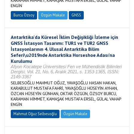
KARAMAN HİMMET, KAMAŞAK MUSTAFA ERSEL, GÜLAL VAHAP
ENGİN
Burcu Özsoy
Özgün Makale
GNSS
Antarktika'da Küresel İklim Değişikliği İzleme için
GNSS İstasyon Tasarımı: TUR1 ve TUR2 GNSS
İstasyonlarının 4. Ulusal Antarktika Bilim
Seferi\u2019nde Antarktika Horseshoe Adası'na
Kurulumu
Afyon Kocatepe Üniversitesi Fen ve Mühendislik Bilimleri
Dergisi, Vol. 21, No. 6, Aralık 2021, s. 1353-1365, ISSN:
2149-3367
SELBESOĞLU MAHMUT OĞUZ, YAVAŞOĞLU HASAN HAKAN,
KARABULUT MUSTAFA FAHRİ, YAVAŞOĞLU HÜSEYİN AYHAN,
ÖZCAN HÜSEYİN GÜNHAN, OKTAR ÖZGÜN, ÖZSOY BURCU,
KARAMAN HİMMET, KAMAŞAK MUSTAFA ERSEL, GÜLAL VAHAP
ENGİN
Mahmut Oğuz Selbesoğlu
Özgün Makale