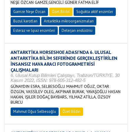
NEŞE ÖZCAN GAMZE,GENCELİ GÜNER FATMA ELİF
Gamze Neşe Özcan
Özet Bildiri
Soğukta aktif enzimler
Buzul karotları
Antarktika mikroorganizmaları
Esteraz ve lipaz enzimleri
Deterjan endüstrisi
ANTARKTİKA HORSESHOE ADASI'NDA 6. ULUSAL
ANTARKTİKA BİLİM SEFERİNDE GERÇEKLEŞTİRİLEN
İNSANSIZ HAVA ARACI FOTOGRAMETRİSİ
ÇALIŞMALARI
6. Ulusal Kutup Bilimleri Çalıştayı, Trabzon/TÜRKİYE, 30
Kasım 2022, ISSN: 978-605-312-482-5
GÜNAYDIN ESRA, SELBESOĞLU MAHMUT OĞUZ, OKTAR
ÖZGÜN, VASSİLEV OLEG, AKPINAR BURAK, YAVAŞOĞLU HASAN
HAKAN, IŞILER DOĞAÇ BAYBARS, YILMAZ ATİLLA, ÖZSOY
BURCU
Mahmut Oğuz Selbesoğlu
Özet Bildiri