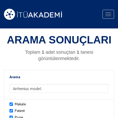
Toggl
navig
ARAMA SONUÇLARI
Toplam
1
adet sonuçtan
1
tanesi
görüntülenmektedir.
Arama
>Arama
Makale
Patent
Proje