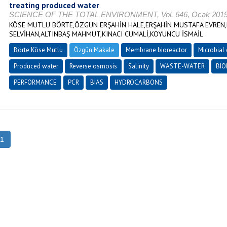
treating produced water
SCIENCE OF THE TOTAL ENVIRONMENT, Vol. 646, Ocak 2019, s
KÖSE MUTLU BÖRTE,ÖZGÜN ERŞAHİN HALE,ERŞAHİN MUSTAFA EVREN,
SELVİHAN,ALTINBAŞ MAHMUT,KINACI CUMALİ,KOYUNCU İSMAİL
Börte Köse Mutlu
Özgün Makale
Membrane bioreactor
Microbial
Produced water
Reverse osmosis
Salinity
WASTE-WATER
BIO
PERFORMANCE
PCR
BIAS
HYDROCARBONS
1