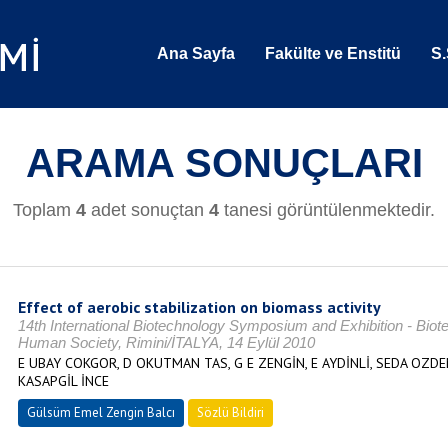
Ana Sayfa
Fakülte ve Enstitü
S.
ARAMA SONUÇLARI
Toplam
4
adet sonuçtan
4
tanesi görüntülenmektedir.
Effect of aerobic stabilization on biomass activity
14th International Biotechnology Symposium and Exhibition - Biotec
Human Society, Rimini/İTALYA, 14 Eylül 2010
E UBAY COKGOR, D OKUTMAN TAS, G E ZENGİN, E AYDİNLİ, SEDA OZDEMİ
KASAPGİL İNCE
Gülsüm Emel Zengin Balcı
Sözlü Bildiri