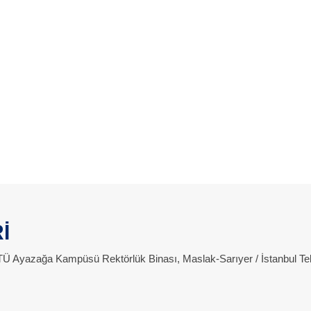
İ
 İTÜ Ayazağa Kampüsü Rektörlük Binası, Maslak-Sarıyer / İstanbul Te