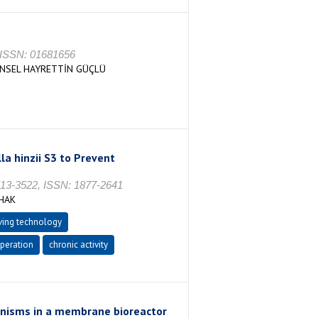
, ISSN: 01681656
İNSEL HAYRETTİN GÜÇLÜ
a hinzii S3 to Prevent
3513-3522, ISSN: 1877-2641
HAK
ving technology
peration
chronic activity
ganisms in a membrane bioreactor