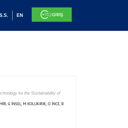
S.S.
EN
hnology for the Sustainability of
R, G İNSEL, M KOLUKIRIK, O İNCE, B