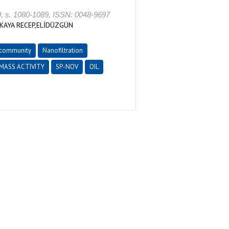
. 1080-1089, ISSN: 0048-9697
KAYA RECEP,ELİDÜZGÜN
 community
Nanofiltration
MASS ACTIVITY
SP-NOV
OIL