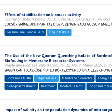
Effect of stabilization on biomass activity
Journal of Biotechnology, Vol. 157, No. 4, Şubat 2012, s. 547-553
ÇOKGÖR EMİNE, OKUTMAN TAŞ DİDEM, ZENGİN BALCI GÜLSÜM EMEL, 
Gülsüm Emel Zengin Balcı
Özgün Makale
The Use of the New Quorum Quenching Isolate of Bordetell
Biofouling in Membrane Bioreactor Systems
Waste and Biomass Valorization, Vol. 11, No. 7, Mayıs 2019, s. 
ERGÖN CAN TÜLAY,KÖSE MUTLU BÖRTE,KOYUNCU İSMAİL,LEE CHUNG 
Börte Köse Mutlu
Özgün Makale
Membrane bioreactor
energy sa
biological treatment
treatment
Bordetalla hinzii
long-term mbr o
Impact of salinity on the population dynamics of microor