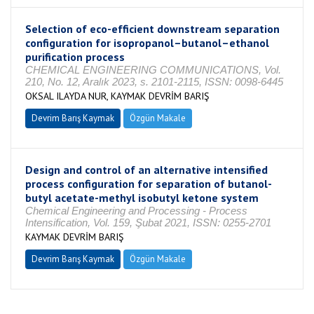
Selection of eco-efficient downstream separation
configuration for isopropanol–butanol–ethanol
purification process
CHEMICAL ENGINEERING COMMUNICATIONS, Vol.
210, No. 12, Aralık 2023, s. 2101-2115, ISSN: 0098-6445
OKSAL ILAYDA NUR, KAYMAK DEVRİM BARIŞ
Devrim Barış Kaymak
Özgün Makale
Design and control of an alternative intensified
process configuration for separation of butanol-
butyl acetate-methyl isobutyl ketone system
Chemical Engineering and Processing - Process
Intensification, Vol. 159, Şubat 2021, ISSN: 0255-2701
KAYMAK DEVRİM BARIŞ
Devrim Barış Kaymak
Özgün Makale