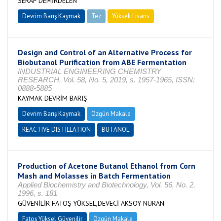
SERAP DEMİRDELEN
Devrim Barış Kaymak
Tez
Yüksek Lisans
Tamamlandı
Design and Control of an Alternative Process for
Biobutanol Purification from ABE Fermentation
INDUSTRIAL ENGINEERING CHEMISTRY
RESEARCH, Vol. 58, No. 5, 2019, s. 1957-1965, ISSN:
0888-5885
KAYMAK DEVRİM BARIŞ
Devrim Barış Kaymak
Özgün Makale
REACTIVE DISTILLATION
BUTANOL
Production of Acetone Butanol Ethanol from Corn
Mash and Molasses in Batch Fermentation
Applied Biochemistry and Biotechnology, Vol. 56, No. 2,
1996, s. 181
GÜVENİLİR FATOŞ YÜKSEL,DEVECİ AKSOY NURAN
Fatoş Yüksel Güvenilir
Özgün Makale