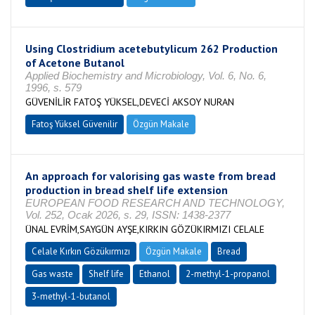
Using Clostridium acetebutylicum 262 Production
of Acetone Butanol
Applied Biochemistry and Microbiology, Vol. 6, No. 6,
1996, s. 579
GÜVENİLİR FATOŞ YÜKSEL,DEVECİ AKSOY NURAN
Fatoş Yüksel Güvenilir
Özgün Makale
An approach for valorising gas waste from bread
production in bread shelf life extension
EUROPEAN FOOD RESEARCH AND TECHNOLOGY,
Vol. 252, Ocak 2026, s. 29, ISSN: 1438-2377
ÜNAL EVRİM,SAYGÜN AYŞE,KIRKIN GÖZÜKIRMIZI CELALE
Celale Kırkın Gözükırmızı
Özgün Makale
Bread
Gas waste
Shelf life
Ethanol
2-methyl-1-propanol
3-methyl-1-butanol