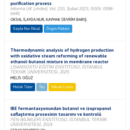
purification process
Informa UK Limited, Vol. 210, Şubat 2023, ISSN: 0098-
6445
OKSAL İLAYDA NUR, KAYMAK DEVRİM BARIŞ
İlayda Nur Oksal
Özgün Makale
Thermodynamic analysis of hydrogen production
with oxidative steam reforming of renewable
ethanol-butanol mixture in membrane reactor
LİSANSÜSTÜ EĞİTİM ENSTİTÜSÜ, İSTANBUL
TEKNİK ÜNİVERSİTESİ, 2025
MELİS OĞUZ
Melek Tüter
Tez
Yüksek Lisans
Tamamlandı
IBE fermantasyonundan butanol ve izopropanol
saflaştırma prosesinin tasarımı ve kontrolü
FEN BİLİMLERİ ENSTİTÜSÜ, İSTANBUL TEKNİK
ÜNİVERSİTESİ, 2019