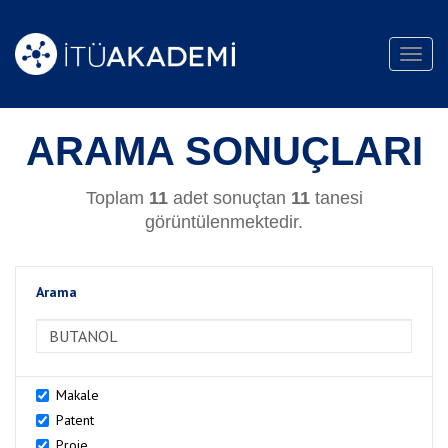
Toggl
navig
ARAMA SONUÇLARI
Toplam
11
adet sonuçtan
11
tanesi
görüntülenmektedir.
Arama
>Arama
Makale
Patent
Proje