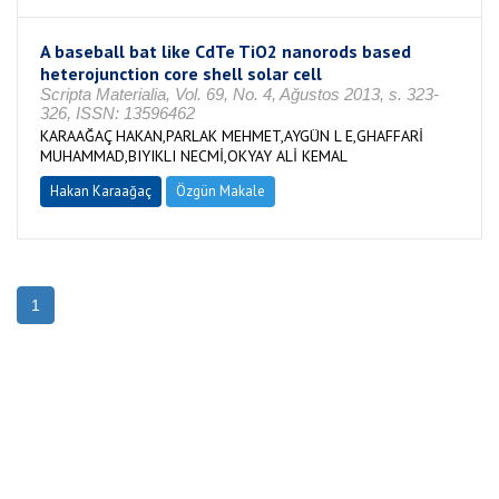
A baseball bat like CdTe TiO2 nanorods based
heterojunction core shell solar cell
Scripta Materialia, Vol. 69, No. 4, Ağustos 2013, s. 323-
326, ISSN: 13596462
KARAAĞAÇ HAKAN,PARLAK MEHMET,AYGÜN L E,GHAFFARİ
MUHAMMAD,BIYIKLI NECMİ,OKYAY ALİ KEMAL
Hakan Karaağaç
Özgün Makale
1