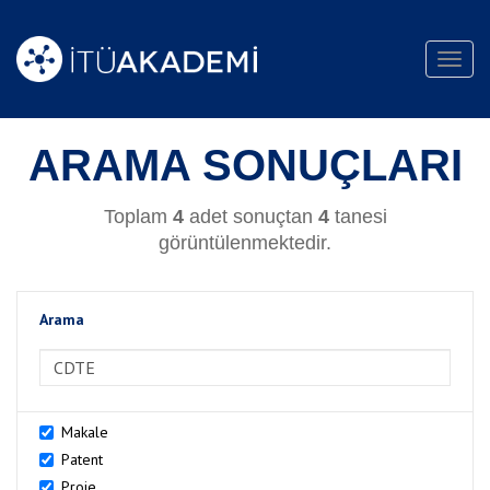
Toggl
navig
ARAMA SONUÇLARI
Toplam
4
adet sonuçtan
4
tanesi
görüntülenmektedir.
Arama
>Arama
Makale
Patent
Proje