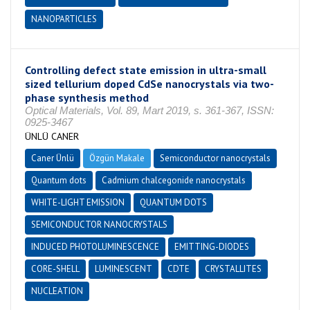
NANOPARTICLES
Controlling defect state emission in ultra-small
sized tellurium doped CdSe nanocrystals via two-
phase synthesis method
Optical Materials, Vol. 89, Mart 2019, s. 361-367, ISSN:
0925-3467
ÜNLÜ CANER
Caner Ünlü
Özgün Makale
Semiconductor nanocrystals
Quantum dots
Cadmium chalcegonide nanocrystals
WHITE-LIGHT EMISSION
QUANTUM DOTS
SEMICONDUCTOR NANOCRYSTALS
INDUCED PHOTOLUMINESCENCE
EMITTING-DIODES
CORE-SHELL
LUMINESCENT
CDTE
CRYSTALLITES
NUCLEATION