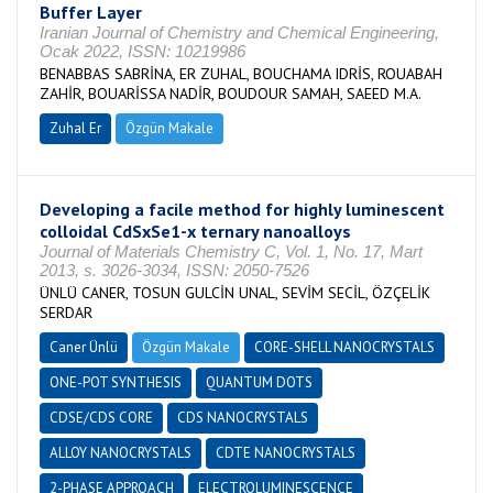
Buffer Layer
Iranian Journal of Chemistry and Chemical Engineering,
Ocak 2022, ISSN: 10219986
BENABBAS SABRİNA, ER ZUHAL, BOUCHAMA IDRİS, ROUABAH
ZAHİR, BOUARİSSA NADİR, BOUDOUR SAMAH, SAEED M.A.
Zuhal Er
Özgün Makale
Developing a facile method for highly luminescent
colloidal CdSxSe1-x ternary nanoalloys
Journal of Materials Chemistry C, Vol. 1, No. 17, Mart
2013, s. 3026-3034, ISSN: 2050-7526
ÜNLÜ CANER, TOSUN GULCİN UNAL, SEVİM SECİL, ÖZÇELİK
SERDAR
Caner Ünlü
Özgün Makale
CORE-SHELL NANOCRYSTALS
ONE-POT SYNTHESIS
QUANTUM DOTS
CDSE/CDS CORE
CDS NANOCRYSTALS
ALLOY NANOCRYSTALS
CDTE NANOCRYSTALS
2-PHASE APPROACH
ELECTROLUMINESCENCE