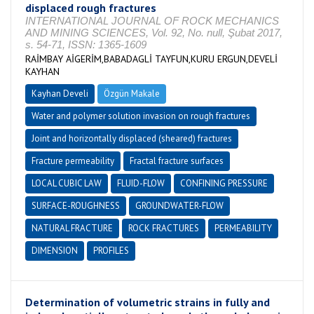
displaced rough fractures
INTERNATIONAL JOURNAL OF ROCK MECHANICS
AND MINING SCIENCES, Vol. 92, No. null, Şubat 2017,
s. 54-71, ISSN: 1365-1609
RAİMBAY AİGERİM,BABADAGLİ TAYFUN,KURU ERGUN,DEVELİ
KAYHAN
Kayhan Develi
Özgün Makale
Water and polymer solution invasion on rough fractures
Joint and horizontally displaced (sheared) fractures
Fracture permeability
Fractal fracture surfaces
LOCAL CUBIC LAW
FLUID-FLOW
CONFINING PRESSURE
SURFACE-ROUGHNESS
GROUNDWATER-FLOW
NATURAL FRACTURE
ROCK FRACTURES
PERMEABILITY
DIMENSION
PROFILES
Determination of volumetric strains in fully and