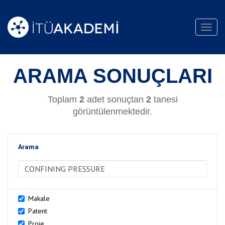
Toggl
navig
ARAMA SONUÇLARI
Toplam
2
adet sonuçtan
2
tanesi
görüntülenmektedir.
Arama
>Arama
Makale
Patent
Proje