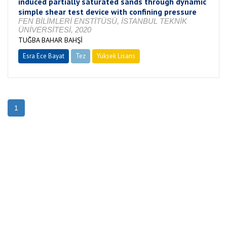
induced partially saturated sands through dynamic
simple shear test device with confining pressure
FEN BİLİMLERİ ENSTİTÜSÜ, İSTANBUL TEKNİK
ÜNİVERSİTESİ, 2020
TUĞBA BAHAR BAHŞİ
Esra Ece Bayat
Tez
Yüksek Lisans
Tamamlandı
1