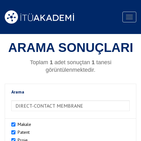
Toggl
navig
ARAMA SONUÇLARI
Toplam
1
adet sonuçtan
1
tanesi
görüntülenmektedir.
Arama
>Arama
Makale
Patent
Proje