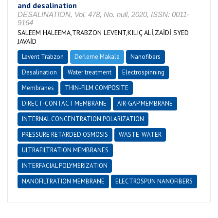
and desalination
DESALINATION, Vol. 478, No. null, 2020, ISSN: 0011-
9164
SALEEM HALEEMA,TRABZON LEVENT,KILIÇ ALİ,ZAİDİ SYED
JAVAİD
Levent Trabzon
Derleme Makale
Nanofibers
Desalination
Water treatment
Electrospinning
Membranes
THIN-FILM COMPOSITE
DIRECT-CONTACT MEMBRANE
AIR-GAP MEMBRANE
INTERNAL CONCENTRATION POLARIZATION
PRESSURE RETARDED OSMOSIS
WASTE-WATER
ULTRAFILTRATION MEMBRANES
INTERFACIAL POLYMERIZATION
NANOFILTRATION MEMBRANE
ELECTROSPUN NANOFIBERS