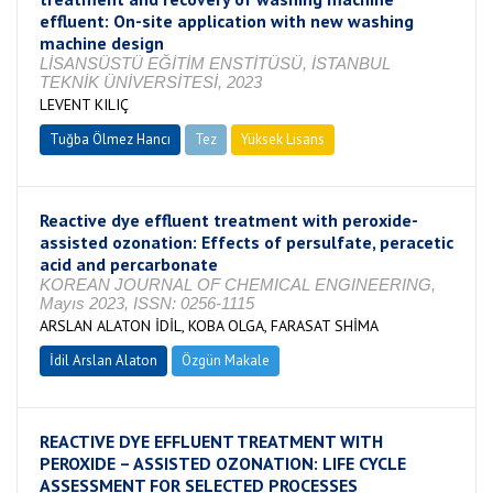
effluent: On-site application with new washing
machine design
LİSANSÜSTÜ EĞİTİM ENSTİTÜSÜ, İSTANBUL
TEKNİK ÜNİVERSİTESİ, 2023
LEVENT KILIÇ
Tuğba Ölmez Hancı
Tez
Yüksek Lisans
Tamamlandı
Reactive dye effluent treatment with peroxide-
assisted ozonation: Effects of persulfate, peracetic
acid and percarbonate
KOREAN JOURNAL OF CHEMICAL ENGINEERING,
Mayıs 2023, ISSN: 0256-1115
ARSLAN ALATON İDİL, KOBA OLGA, FARASAT SHİMA
İdil Arslan Alaton
Özgün Makale
REACTIVE DYE EFFLUENT TREATMENT WITH
PEROXIDE – ASSISTED OZONATION: LIFE CYCLE
ASSESSMENT FOR SELECTED PROCESSES