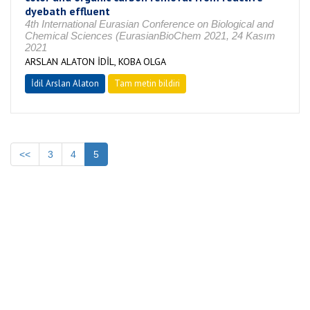
dyebath effluent
4th International Eurasian Conference on Biological and
Chemical Sciences (EurasianBioChem 2021, 24 Kasım
2021
ARSLAN ALATON İDİL, KOBA OLGA
İdil Arslan Alaton
Tam metin bildiri
<<
3
4
5