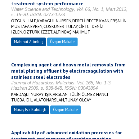
treatment system performance
Water Science and Technology, Vol. 66, No. 1, Mart 2012,
s. 15-20, ISSN: 0273-1223
ÖZGÜN HALE,KARAGUL NURSEN,DERELİ RECEP KAAN,ERŞAHİN
MUSTAFA EVREN,COSKUNER TULAY,CİFTCİ DENİZ
İZLEN,ÖZTÜRK İZZET,ALTINBAŞ MAHMUT
Mahmut Altınbaş
Özgün Makale
Complexing agent and heavy metal removals from
metal plating effluent by electrocoagulation with
stainless steel electrodes
Journal of Hazardous Materials, Vol. 165, No. 1-3,
Haziran 2009, s. 838-845, ISSN: 03043894
KABDAŞLI NURAY IŞIK,ARSLAN TÜLİN,ÖLMEZ HANCI
TUĞBA,IDIL ALATONARSLAN,TÜNAY OLCAY
Nuray Işık Kabdaşlı
Özgün Makale
Applicability of advanced oxidation processes for
treatment and recovery of washing machine