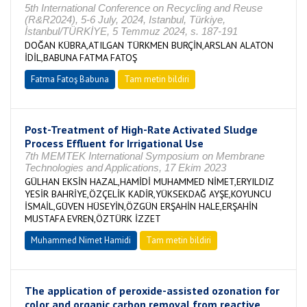
5th International Conference on Recycling and Reuse
(R&R2024), 5-6 July, 2024, Istanbul, Türkiye,
İstanbul/TÜRKİYE, 5 Temmuz 2024, s. 187-191
DOĞAN KÜBRA,ATILGAN TÜRKMEN BURÇİN,ARSLAN ALATON
İDİL,BABUNA FATMA FATOŞ
Fatma Fatoş Babuna
Tam metin bildiri
Post-Treatment of High-Rate Activated Sludge
Process Effluent for Irrigational Use
7th MEMTEK International Symposium on Membrane
Technologies and Applications, 17 Ekim 2023
GÜLHAN EKSİN HAZAL,HAMİDİ MUHAMMED NİMET,ERYILDIZ
YESİR BAHRİYE,ÖZÇELİK KADİR,YÜKSEKDAĞ AYŞE,KOYUNCU
İSMAİL,GÜVEN HÜSEYİN,ÖZGÜN ERŞAHİN HALE,ERŞAHİN
MUSTAFA EVREN,ÖZTÜRK İZZET
Muhammed Nimet Hamidi
Tam metin bildiri
The application of peroxide-assisted ozonation for
color and organic carbon removal from reactive