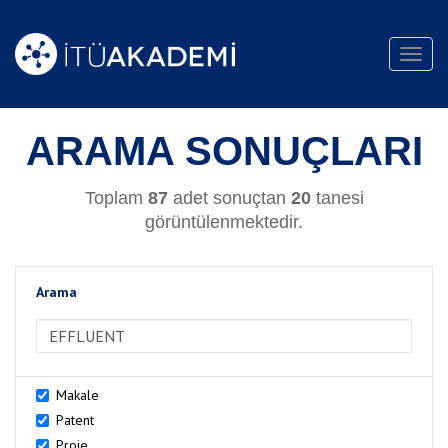
Toggl
navig
ARAMA SONUÇLARI
Toplam
87
adet sonuçtan
20
tanesi
görüntülenmektedir.
Arama
>Arama
Makale
Patent
Proje