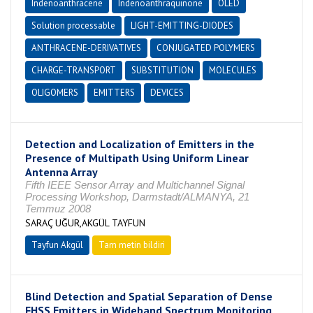
Indenoanthracene
Indenoanthraquinone
OLED
Solution processable
LIGHT-EMITTING-DIODES
ANTHRACENE-DERIVATIVES
CONJUGATED POLYMERS
CHARGE-TRANSPORT
SUBSTITUTION
MOLECULES
OLIGOMERS
EMITTERS
DEVICES
Detection and Localization of Emitters in the
Presence of Multipath Using Uniform Linear
Antenna Array
Fifth IEEE Sensor Array and Multichannel Signal
Processing Workshop, Darmstadt/ALMANYA, 21
Temmuz 2008
SARAÇ UĞUR,AKGÜL TAYFUN
Tayfun Akgül
Tam metin bildiri
Blind Detection and Spatial Separation of Dense
FHSS Emitters in Wideband Spectrum Monitoring