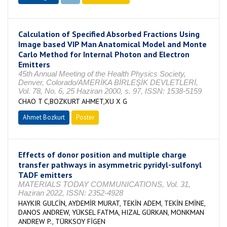
Calculation of Specified Absorbed Fractions Using
Image based VIP Man Anatomical Model and Monte
Carlo Method for Internal Photon and Electron
Emitters
45th Annual Meeting of the Health Physics Society,
Denver, Colorado/AMERİKA BİRLEŞİK DEVLETLERİ,
Vol. 78, No. 6, 25 Haziran 2000, s. 97, ISSN: 1538-5159
CHAO T C,BOZKURT AHMET,XU X G
Ahmet Bozkurt
Poster
Effects of donor position and multiple charge
transfer pathways in asymmetric pyridyl-sulfonyl
TADF emitters
MATERIALS TODAY COMMUNICATIONS, Vol. 31,
Haziran 2022, ISSN: 2352-4928
HAYKIR GULCİN, AYDEMİR MURAT, TEKİN ADEM, TEKİN EMİNE,
DANOS ANDREW, YÜKSEL FATMA, HIZAL GÜRKAN, MONKMAN
ANDREW P., TÜRKSOY FİGEN