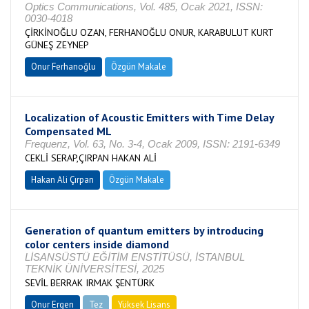
Optics Communications, Vol. 485, Ocak 2021, ISSN:
0030-4018
ÇİRKİNOĞLU OZAN, FERHANOĞLU ONUR, KARABULUT KURT
GÜNEŞ ZEYNEP
Onur Ferhanoğlu
Özgün Makale
Localization of Acoustic Emitters with Time Delay
Compensated ML
Frequenz, Vol. 63, No. 3-4, Ocak 2009, ISSN: 2191-6349
CEKLİ SERAP,ÇIRPAN HAKAN ALİ
Hakan Ali Çırpan
Özgün Makale
Generation of quantum emitters by introducing
color centers inside diamond
LİSANSÜSTÜ EĞİTİM ENSTİTÜSÜ, İSTANBUL
TEKNİK ÜNİVERSİTESİ, 2025
SEVİL BERRAK IRMAK ŞENTÜRK
Onur Ergen
Tez
Yüksek Lisans
Tamamlandı