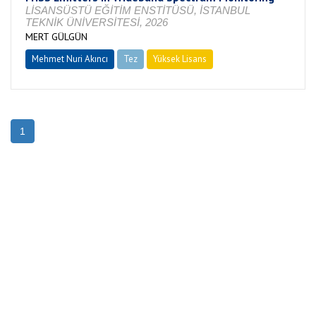
LİSANSÜSTÜ EĞİTİM ENSTİTÜSÜ, İSTANBUL
TEKNİK ÜNİVERSİTESİ, 2026
MERT GÜLGÜN
Mehmet Nuri Akıncı
Tez
Yüksek Lisans
Devam Ediyor
1