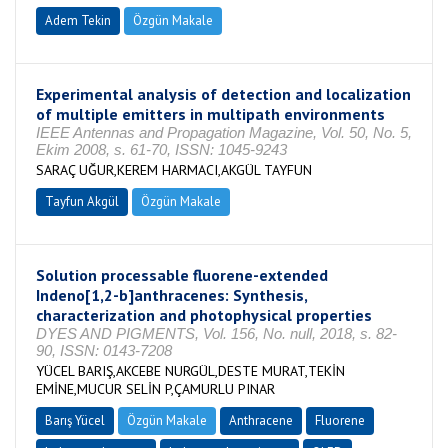
Adem Tekin
Özgün Makale
Experimental analysis of detection and localization
of multiple emitters in multipath environments
IEEE Antennas and Propagation Magazine, Vol. 50, No. 5,
Ekim 2008, s. 61-70, ISSN: 1045-9243
SARAÇ UĞUR,KEREM HARMACI,AKGÜL TAYFUN
Tayfun Akgül
Özgün Makale
Solution processable fluorene-extended
Indeno[1,2-b]anthracenes: Synthesis,
characterization and photophysical properties
DYES AND PIGMENTS, Vol. 156, No. null, 2018, s. 82-
90, ISSN: 0143-7208
YÜCEL BARIŞ,AKCEBE NURGÜL,DESTE MURAT,TEKİN
EMİNE,MUCUR SELİN P,ÇAMURLU PINAR
Barış Yücel
Özgün Makale
Anthracene
Fluorene