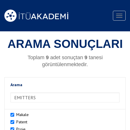
Toggl
navig
ARAMA SONUÇLARI
Toplam
9
adet sonuçtan
9
tanesi
görüntülenmektedir.
Arama
>Arama
Makale
Patent
Proje