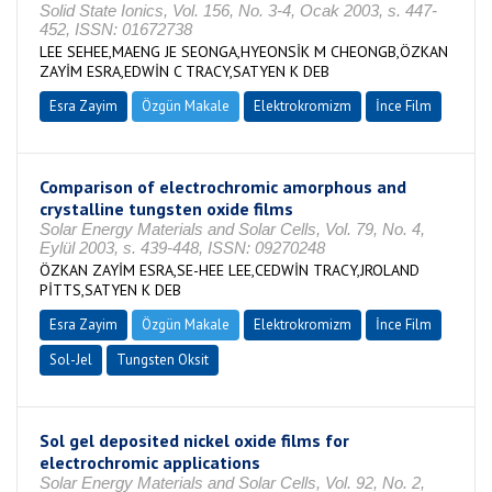
Solid State Ionics, Vol. 156, No. 3-4, Ocak 2003, s. 447-
452, ISSN: 01672738
LEE SEHEE,MAENG JE SEONGA,HYEONSİK M CHEONGB,ÖZKAN
ZAYİM ESRA,EDWİN C TRACY,SATYEN K DEB
Esra Zayim
Özgün Makale
Elektrokromizm
İnce Film
Comparison of electrochromic amorphous and
crystalline tungsten oxide films
Solar Energy Materials and Solar Cells, Vol. 79, No. 4,
Eylül 2003, s. 439-448, ISSN: 09270248
ÖZKAN ZAYİM ESRA,SE-HEE LEE,CEDWİN TRACY,JROLAND
PİTTS,SATYEN K DEB
Esra Zayim
Özgün Makale
Elektrokromizm
İnce Film
Sol-Jel
Tungsten Oksit
Sol gel deposited nickel oxide films for
electrochromic applications
Solar Energy Materials and Solar Cells, Vol. 92, No. 2,