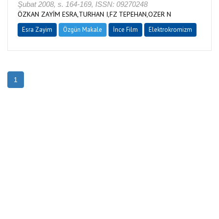
Şubat 2008, s. 164-169, ISSN: 09270248
ÖZKAN ZAYİM ESRA,TURHAN I,FZ TEPEHAN,OZER N
Esra Zayim
Özgün Makale
İnce Film
Elektrokromizm
1