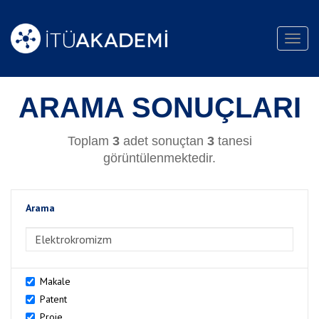
Toggl
navig
ARAMA SONUÇLARI
Toplam
3
adet sonuçtan
3
tanesi
görüntülenmektedir.
Arama
>Arama
Makale
Patent
Proje