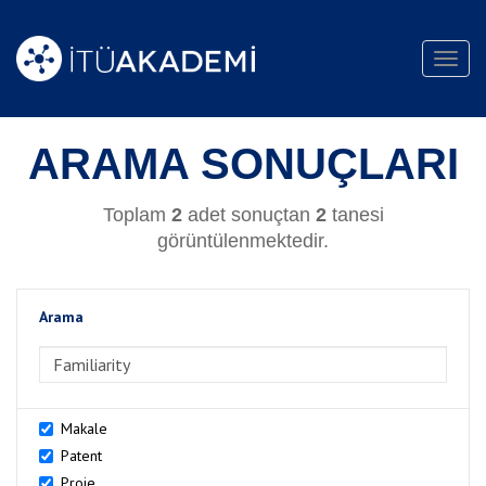
Toggl
navig
ARAMA SONUÇLARI
Toplam
2
adet sonuçtan
2
tanesi
görüntülenmektedir.
Arama
>Arama
Makale
Patent
Proje