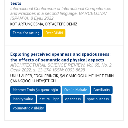
tests
International Conference of Interactional Competences
and Practices in a second language, BARCELONA/
İSPANYA, 8 Eylül 2022
KOT ARTUNÇ ESMA, ORTAÇTEPE DENİZ
Esma Kot Artunç
Özet Bildiri
Exploring perceived openness and spaciousness:
the effects of semantic and physical aspects
ARCHITECTURAL SCIENCE REVIEW, Vol. 65, No. 2,
Ocak 2022, s. 13-174, ISSN: 0003-8628
ÜNLÜ ALPER, EDGÜ ERİNCİK, ŞALGAMCIOĞLU MEHMET EMİN,
ÇANAKÇIOĞLU NEVŞET GÜL
Mehmet Emin Şalgamcıoğlu
Özgün Makale
Familiarity
infinity value
natural light
openness
spaciousness
volumetric visibility