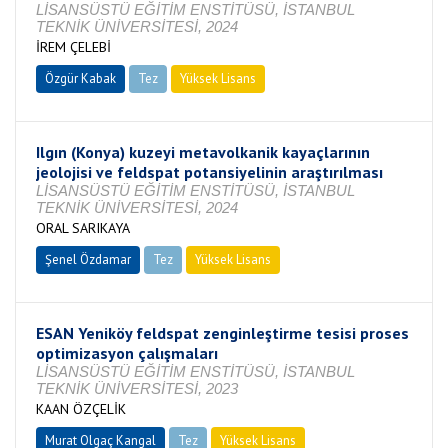
LİSANSÜSTÜ EĞİTİM ENSTİTÜSÜ, İSTANBUL
TEKNİK ÜNİVERSİTESİ, 2024
İREM ÇELEBİ
Özgür Kabak
Tez
Yüksek Lisans
Tamamlandı
Ilgın (Konya) kuzeyi metavolkanik kayaçlarının
jeolojisi ve feldspat potansiyelinin araştırılması
LİSANSÜSTÜ EĞİTİM ENSTİTÜSÜ, İSTANBUL
TEKNİK ÜNİVERSİTESİ, 2024
ORAL SARIKAYA
Şenel Özdamar
Tez
Yüksek Lisans
Tamamlandı
ESAN Yeniköy feldspat zenginleştirme tesisi proses
optimizasyon çalışmaları
LİSANSÜSTÜ EĞİTİM ENSTİTÜSÜ, İSTANBUL
TEKNİK ÜNİVERSİTESİ, 2023
KAAN ÖZÇELİK
Murat Olgaç Kangal
Tez
Yüksek Lisans
Tamamlandı