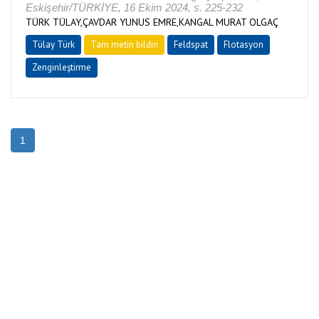
Eskişehir/TÜRKİYE, 16 Ekim 2024, s. 225-232
TÜRK TÜLAY,ÇAVDAR YUNUS EMRE,KANGAL MURAT OLGAÇ
Tülay Türk
Tam metin bildiri
Feldspat
Flotasyon
Zenginleştirme
1