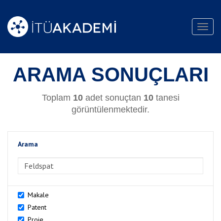
Toggl
navig
ARAMA SONUÇLARI
Toplam
10
adet sonuçtan
10
tanesi
görüntülenmektedir.
Arama
>Arama
Makale
Patent
Proje