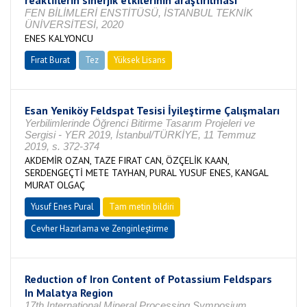
reakti̇fleri̇n si̇nerji̇k etki̇leri̇ni̇n araştirilmasi
FEN BİLİMLERİ ENSTİTÜSÜ, İSTANBUL TEKNİK
ÜNİVERSİTESİ, 2020
ENES KALYONCU
Fırat Burat
Tez
Yüksek Lisans
Tamamlandı
Esan Yeniköy Feldspat Tesisi İyileştirme Çalışmaları
Yerbilimlerinde Öğrenci Bitirme Tasarım Projeleri ve
Sergisi - YER 2019, İstanbul/TÜRKİYE, 11 Temmuz
2019, s. 372-374
AKDEMİR OZAN, TAZE FIRAT CAN, ÖZÇELİK KAAN,
SERDENGEÇTİ METE TAYHAN, PURAL YUSUF ENES, KANGAL
MURAT OLGAÇ
Yusuf Enes Pural
Tam metin bildiri
Cevher Hazırlama ve Zenginleştirme
Reduction of Iron Content of Potassium Feldspars
In Malatya Region
17th International Mineral Processing Symposium,