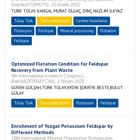
İstanbul/TÜRKİYE, 15 Aralık 2022
TÜRK TÜLAY, KANGAL MURAT OLGAÇ, DİNÇ NAZLIM İLKYAZ
Tülay Türk
Tam metin bildiri
Cevher Hazırlama
Flotasyon
Feldspat
Mineral processing
Flotation
Feldspar
Optimized Flotation Condition for Feldspar
Recovery from Plant Waste
9th International Icontech Congress,
Bakü/AZERBAYCAN, 1 Nisan 2025
GÜVEN GÜLŞAH,TÜRK TÜLAY,AYDIN ŞÜKRİYE BESTE,BULUT
GÜLAY
Tülay Türk
Tam metin bildiri
Flotasyon
Feldspat
Enrichment of Yozgat Potassium Feldspar by
Different Methods
18th International Mineral Processing Symposium,