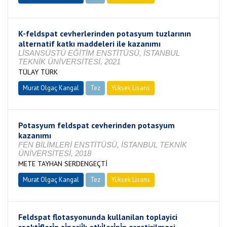
K-feldspat cevherlerinden potasyum tuzlarının
alternatif katkı maddeleri ile kazanımı
LİSANSÜSTÜ EĞİTİM ENSTİTÜSÜ, İSTANBUL
TEKNİK ÜNİVERSİTESİ, 2021
TÜLAY TÜRK
Murat Olgaç Kangal
Tez
Yüksek Lisans
Tamamlandı
Potasyum feldspat cevherinden potasyum
kazanımı
FEN BİLİMLERİ ENSTİTÜSÜ, İSTANBUL TEKNİK
ÜNİVERSİTESİ, 2018
METE TAYHAN SERDENGEÇTİ
Murat Olgaç Kangal
Tez
Yüksek Lisans
Tamamlandı
Feldspat flotasyonunda kullanilan toplayici