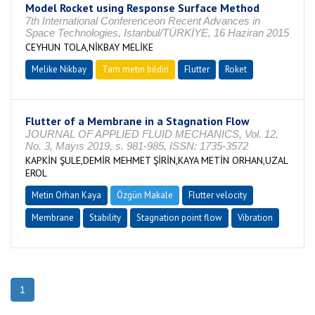
Model Rocket using Response Surface Method
7th International Conferenceon Recent Advances in
Space Technologies, Istanbul/TÜRKİYE, 16 Haziran 2015
CEYHUN TOLA,NİKBAY MELİKE
Melike Nikbay
Tam metin bildiri
Flutter
Roket
Flutter of a Membrane in a Stagnation Flow
JOURNAL OF APPLIED FLUID MECHANICS, Vol. 12,
No. 3, Mayıs 2019, s. 981-985, ISSN: 1735-3572
KAPKİN ŞULE,DEMİR MEHMET ŞİRİN,KAYA METİN ORHAN,UZAL
EROL
Metin Orhan Kaya
Özgün Makale
Flutter velocity
Membrane
Stability
Stagnation point flow
Vibration
1