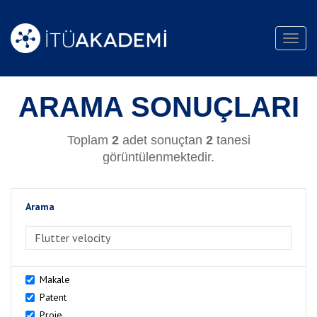
Toggl
navig
ARAMA SONUÇLARI
Toplam
2
adet sonuçtan
2
tanesi
görüntülenmektedir.
Arama
>Arama
Makale
Patent
Proje