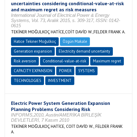
uncertainties considering conditional-value-at-risk
and maximum regret as risk measures
International Journal of Electrical Power & Energy
Systems, Vol. 73, Aralık 2015, s. 309-317, ISSN: 0142-
0615
TEKİNER MOĞULKOÇ HATİCE,COİT DAVİD W.,FELDER FRANK A.
Hatice Tekiner Moğulkoç
Özgün Makale
Generation expansion
Electricity demand uncertainty
Risk aversion
Conditional-value-at-risk
Maximum regret
CAPACITY EXPANSION
POWER
SYSTEMS
TECHNOLOGIES
INVESTMENT
Electric Power System Generation Expansion
Planning Problems Considering Risk
INFORMS,2010, Austin/AMERİKA BİRLEŞİK
DEVLETLERİ, 7 Kasım 2010
TEKİNER MOĞULKOÇ HATİCE, COİT DAVİD W., FELDER FRANK
A.