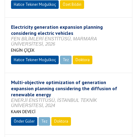
Hatice Tekiner Moğulkoç
Özet Bildiri
Electricity generation expansion planning
considering electric vehicles
FEN BİLİMLERİ ENSTİTÜSÜ, MARMARA
ÜNİVERSİTESİ, 2026
ENGİN ÇİÇEK
Hatice Tekiner Moğulkoç
Tez
Doktora
Tamamlandı
Multi-objective optimization of generation
expansion planning considering the diffusion of
renewable energy
ENERJİ ENSTİTÜSÜ, İSTANBUL TEKNİK
ÜNİVERSİTESİ, 2024
KAAN DEVECİ
Önder Güler
Tez
Doktora
Tamamlandı