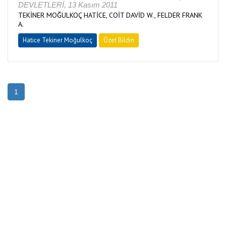
DEVLETLERİ, 13 Kasım 2011
TEKİNER MOĞULKOÇ HATİCE, COİT DAVİD W., FELDER FRANK
A.
Hatice Tekiner Moğulkoç
Özet Bildiri
1