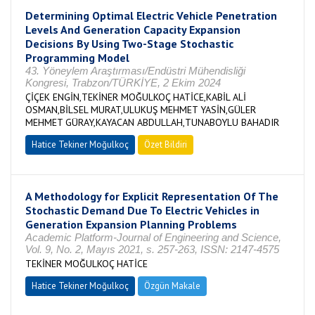
Determining Optimal Electric Vehicle Penetration
Levels And Generation Capacity Expansion
Decisions By Using Two-Stage Stochastic
Programming Model
43. Yöneylem Araştırması/Endüstri Mühendisliği
Kongresi, Trabzon/TÜRKİYE, 2 Ekim 2024
ÇİÇEK ENGİN,TEKİNER MOĞULKOÇ HATİCE,KABİL ALİ
OSMAN,BİLSEL MURAT,ULUKUŞ MEHMET YASİN,GÜLER
MEHMET GÜRAY,KAYACAN ABDULLAH,TUNABOYLU BAHADIR
Hatice Tekiner Moğulkoç
Özet Bildiri
A Methodology for Explicit Representation Of The
Stochastic Demand Due To Electric Vehicles in
Generation Expansion Planning Problems
Academic Platform-Journal of Engineering and Science,
Vol. 9, No. 2, Mayıs 2021, s. 257-263, ISSN: 2147-4575
TEKİNER MOĞULKOÇ HATİCE
Hatice Tekiner Moğulkoç
Özgün Makale