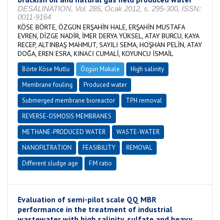
DESALINATION, Vol. 285, Ocak 2012, s. 295-300, ISSN:
0011-9164
KÖSE BÖRTE, ÖZGÜN ERŞAHİN HALE, ERŞAHİN MUSTAFA
EVREN, DİZGE NADİR, İMER DERYA YÜKSEL, ATAY BURCU, KAYA
RECEP, ALTINBAŞ MAHMUT, SAYILI SEMA, HOŞHAN PELİN, ATAY
DOĞA, EREN ESRA, KINACI CUMALİ, KOYUNCU İSMAİL
Börte Köse Mutlu
Özgün Makale
High salinity
Membrane fouling
Produced water
Submerged membrane bioreactor
TPH removal
REVERSE-OSMOSIS MEMBRANES
METHANE-PRODUCED WATER
WASTE-WATER
NANOFILTRATION
FEASIBILITY
REMOVAL
Different sludge age
F:M ratio
Evaluation of semi-pilot scale QQ MBR
performance in the treatment of industrial
wastewater with high salinity, sulfate and heavy