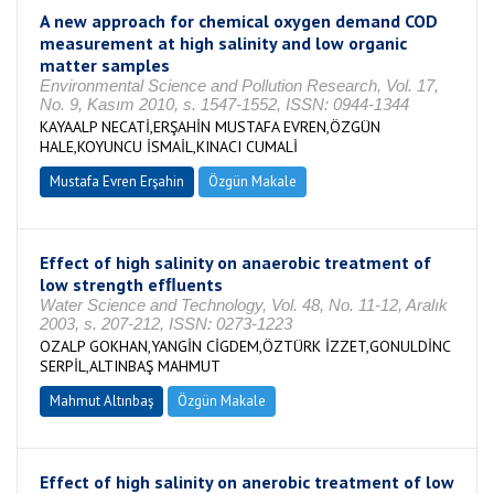
A new approach for chemical oxygen demand COD
measurement at high salinity and low organic
matter samples
Environmental Science and Pollution Research, Vol. 17,
No. 9, Kasım 2010, s. 1547-1552, ISSN: 0944-1344
KAYAALP NECATİ,ERŞAHİN MUSTAFA EVREN,ÖZGÜN
HALE,KOYUNCU İSMAİL,KINACI CUMALİ
Mustafa Evren Erşahin
Özgün Makale
Effect of high salinity on anaerobic treatment of
low strength efﬂuents
Water Science and Technology, Vol. 48, No. 11-12, Aralık
2003, s. 207-212, ISSN: 0273-1223
OZALP GOKHAN,YANGİN CİGDEM,ÖZTÜRK İZZET,GONULDİNC
SERPİL,ALTINBAŞ MAHMUT
Mahmut Altınbaş
Özgün Makale
Effect of high salinity on anerobic treatment of low