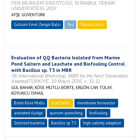
FEN BİLİMLERİ ENSTİTÜSÜ, İSTANBUL TEKNİK
ÜNİVERSİTESİ, 2019
AYŞE GÜVENTÜRK
Gülsüm Emel Zengin Balcı
Tez
Yüksek Lisans
Tamamlandı
Evaluation of QQ Bacteria Isolated from Marine
Pond Saltern and Leachate and Biofouling Control
with Bacillus sp. T5 in MBR
7th International Workshop, MBR for the Next Generation,
İstanbul/TÜRKİYE, 10 Mayıs 2016, s. 11-11
GÜL BAHAR, KÖSE MUTLU BÖRTE, ERGÖN CAN TÜLAY,
KOYUNCU İSMAİL
Börte Köse Mutlu
Özet Bildiri
membrane bioreactor
activated sludge
quorum quenching
biofouling
Selected bacteria
Bacillus sp T5
high-salinity adaption