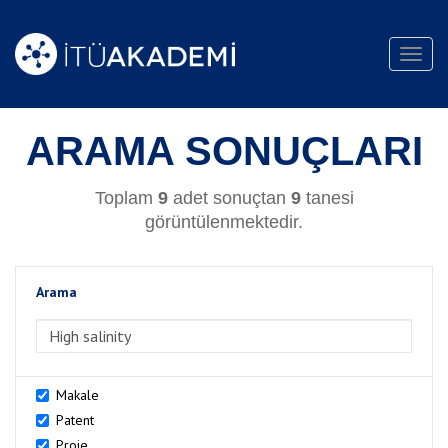
Toggl
navig
ARAMA SONUÇLARI
Toplam
9
adet sonuçtan
9
tanesi
görüntülenmektedir.
Arama
>Arama
Makale
Patent
Proje