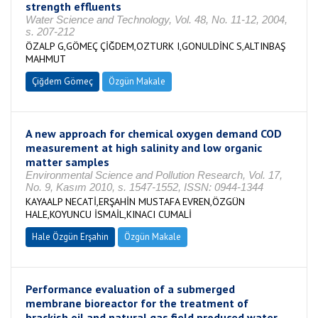
strength effluents
Water Science and Technology, Vol. 48, No. 11-12, 2004,
s. 207-212
ÖZALP G,GÖMEÇ ÇİĞDEM,OZTURK I,GONULDİNC S,ALTINBAŞ
MAHMUT
Çiğdem Gömeç
Özgün Makale
A new approach for chemical oxygen demand COD
measurement at high salinity and low organic
matter samples
Environmental Science and Pollution Research, Vol. 17,
No. 9, Kasım 2010, s. 1547-1552, ISSN: 0944-1344
KAYAALP NECATİ,ERŞAHİN MUSTAFA EVREN,ÖZGÜN
HALE,KOYUNCU İSMAİL,KINACI CUMALİ
Hale Özgün Erşahin
Özgün Makale
Performance evaluation of a submerged
membrane bioreactor for the treatment of
brackish oil and natural gas field produced water