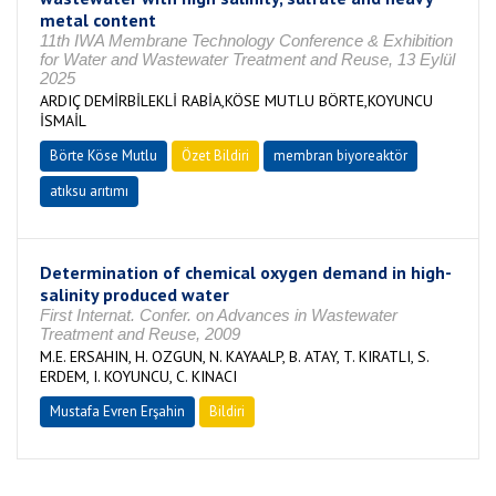
metal content
11th IWA Membrane Technology Conference & Exhibition
for Water and Wastewater Treatment and Reuse, 13 Eylül
2025
ARDIÇ DEMİRBİLEKLİ RABİA,KÖSE MUTLU BÖRTE,KOYUNCU
İSMAİL
Börte Köse Mutlu
Özet Bildiri
membran biyoreaktör
atıksu arıtımı
Determination of chemical oxygen demand in high-
salinity produced water
First Internat. Confer. on Advances in Wastewater
Treatment and Reuse, 2009
M.E. ERSAHIN, H. OZGUN, N. KAYAALP, B. ATAY, T. KIRATLI, S.
ERDEM, I. KOYUNCU, C. KINACI
Mustafa Evren Erşahin
Bildiri