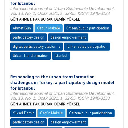
for Istanbul
International Journal of Urban Sustainable Development,
Vol. 13, No. 1, Ocak 2021, s. 32-55, ISSN: 1946-3138
GÜN AHMET, PAK BURAK, DEMİR YÜKSEL
Ahmet Gün
Özgün Makale
Citizen/public participation
participatory design
design empowerment
digital participatory platforms
ICT-enabled participation
Urban Transformation
Istanbul
Responding to the urban transformation
challenges in Turkey: a participatory design model
for Istanbul
International Journal of Urban Sustainable Development,
Vol. 13, No. 1, Ocak 2021, s. 32-55, ISSN: 1946-3138
GÜN AHMET, PAK BURAK, DEMİR YÜKSEL
Yüksel Demir
Özgün Makale
Citizen/public participation
participatory design
design empowerment