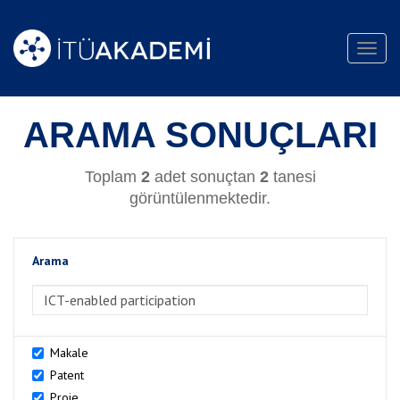
Toggl
navig
ARAMA SONUÇLARI
Toplam
2
adet sonuçtan
2
tanesi
görüntülenmektedir.
Arama
>Arama
Makale
Patent
Proje