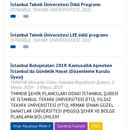
İstanbul Teknik Üniversitesi Ödül Programı
İSTANBUL TEKNİK ÜNİVERSİTESİ, 2022
İstanbul Teknik Üniversitesi LEE ödül programı
İSTANBUL TEKNİK ÜNİVERSİTESİ, 2022
İstanbul Buluşmaları 2019: Kamusallık Aşınırken
İstanbul’da Gündelik Hayat (Düzenleme Kurulu
Üyesi)
TMMOB Mimarlar Odası İstanbul Büyükkent Şubesi, 2
Mayıs 2019 - 3 Mayıs 2019
TMMOB ŞEHİR PLANCILARI ODASI İSTANBUL ŞUBESİ
VE İSTANBUL TEKNİK ÜNİVERSİTESİ (İTÜ), YILDIZ
TEKNİK ÜNİVERSİTESİ (YTÜ), MİMAR SİNAN GÜZEL
SANATLAR ÜNİVERSİTESİ (MSGSÜ) ŞEHİR VE BÖLGE
PLANLAMA BÖLÜMLERİ
İmge Akçakaya Waıte Jr
Sanatsal Faaliyet
Diğer