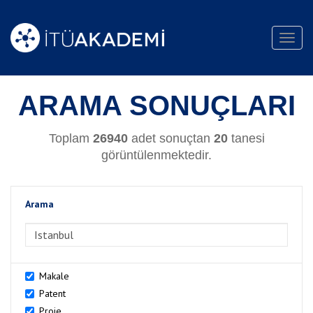
Toggl
navig
ARAMA SONUÇLARI
Toplam
26940
adet sonuçtan
20
tanesi
görüntülenmektedir.
Arama
>Arama
Makale
Patent
Proje