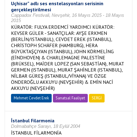
Uçhisar" adlı ses enstelasyonları serisinin
gerçekleştirilmesi
Cappadox Festivali, Nevşehir, 16 Mayıs 2015 - 18 Mayıs
2015
KÜRATÖR: FULYA ERDEMCİ YARDIMCI KÜRATÖR:
KEVSER GÜLER - SANATÇILAR: AYŞE ERKMEN
(BERLİN/ISTANBUL), CEVDET EREK (ISTANBUL),
CHRİSTOPH SCHÄFER (HAMBURG), HERA
BÜYÜKTAŞÇIYAN (ISTANBUL), JOHN KÖRMELİNG
(EİNDHOVEN) & CHARLEMAGNE PALESTİNE
(BRÜKSEL), MAİDER LOPEZ (SAN SEBASTİAN), MURAT
GERMEN (ISTANBUL), MURAT ŞAHİNLER (ISTANBUL),
NİLBAR GÜREŞ (ISTANBUL/VİYANA) VE ÖZGE
ÖNDEROĞLU AKKUYU (NEVŞEHİR) & EMİN NACİ
AKKUYU (NEVŞEHİR)
Mehmet Cevdet Erek
Sanatsal Faaliyet
SERGİ
İstanbul Filarmonia
Dolmabahçe Sarayı, 18 Eylül 2004
İSTANBUL FİLARMONİA