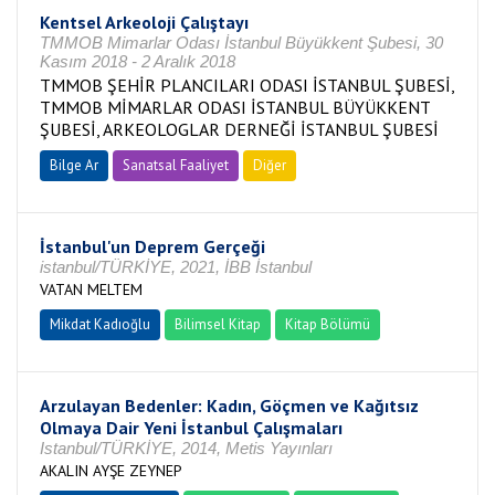
Kentsel Arkeoloji Çalıştayı
TMMOB Mimarlar Odası İstanbul Büyükkent Şubesi, 30
Kasım 2018 - 2 Aralık 2018
TMMOB ŞEHİR PLANCILARI ODASI İSTANBUL ŞUBESİ,
TMMOB MİMARLAR ODASI İSTANBUL BÜYÜKKENT
ŞUBESİ, ARKEOLOGLAR DERNEĞİ İSTANBUL ŞUBESİ
Bilge Ar
Sanatsal Faaliyet
Diğer
İstanbul'un Deprem Gerçeği
istanbul/TÜRKİYE, 2021, İBB İstanbul
VATAN MELTEM
Mikdat Kadıoğlu
Bilimsel Kitap
Kitap Bölümü
Arzulayan Bedenler: Kadın, Göçmen ve Kağıtsız
Olmaya Dair Yeni İstanbul Çalışmaları
Istanbul/TÜRKİYE, 2014, Metis Yayınları
AKALIN AYŞE ZEYNEP