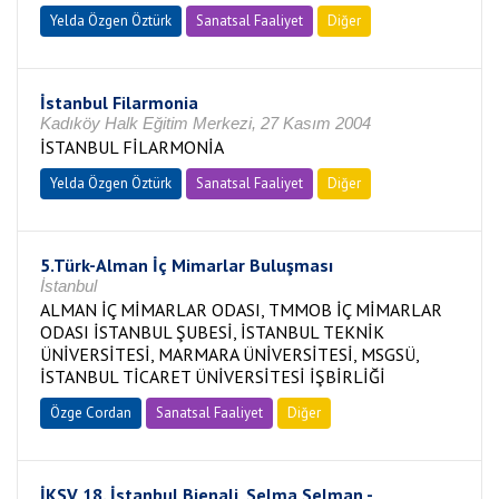
Yelda Özgen Öztürk
Sanatsal Faaliyet
Diğer
İstanbul Filarmonia
Kadıköy Halk Eğitim Merkezi, 27 Kasım 2004
İSTANBUL FİLARMONİA
Yelda Özgen Öztürk
Sanatsal Faaliyet
Diğer
5.Türk-Alman İç Mimarlar Buluşması
İstanbul
ALMAN İÇ MİMARLAR ODASI, TMMOB İÇ MİMARLAR
ODASI İSTANBUL ŞUBESİ, İSTANBUL TEKNİK
ÜNİVERSİTESİ, MARMARA ÜNİVERSİTESİ, MSGSÜ,
İSTANBUL TİCARET ÜNİVERSİTESİ İŞBİRLİĞİ
Özge Cordan
Sanatsal Faaliyet
Diğer
İKSV 18. İstanbul Bienali, Selma Selman -