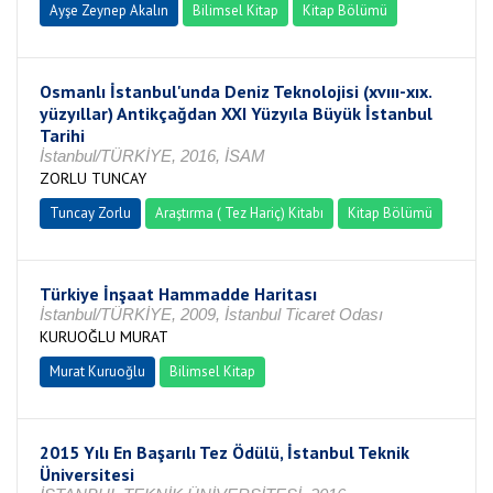
Ayşe Zeynep Akalın
Bilimsel Kitap
Kitap Bölümü
Osmanlı İstanbul'unda Deniz Teknolojisi (xvııı-xıx.
yüzyıllar) Antikçağdan XXI Yüzyıla Büyük İstanbul
Tarihi
İstanbul/TÜRKİYE, 2016, İSAM
ZORLU TUNCAY
Tuncay Zorlu
Araştırma ( Tez Hariç) Kitabı
Kitap Bölümü
Türkiye İnşaat Hammadde Haritası
İstanbul/TÜRKİYE, 2009, İstanbul Ticaret Odası
KURUOĞLU MURAT
Murat Kuruoğlu
Bilimsel Kitap
2015 Yılı En Başarılı Tez Ödülü, İstanbul Teknik
Üniversitesi