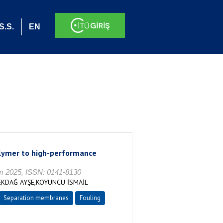
S.S.
EN
olymer to high-performance
sım 2025, ISSN: 0141-8130
EKDAĞ AYŞE,KOYUNCU İSMAİL
Separation membranes
Fouling