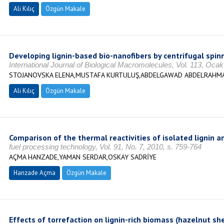
Ali Kılıç
Özgün Makale
Developing lignin-based bio-nanofibers by centrifugal spin
International Journal of Biological Macromolecules, Vol. 113, Oca
STOJANOVSKA ELENA,MUSTAFA KURTULUŞ,ABDELGAWAD ABDELRAHMAN,
Ali Kılıç
Özgün Makale
Comparison of the thermal reactivities of isolated lignin a
fuel processing technology, Vol. 91, No. 7, 2010, s. 759-764
AÇMA HANZADE,YAMAN SERDAR,OSKAY SADRİYE
Hanzade Açma
Özgün Makale
Effects of torrefaction on lignin-rich biomass (hazelnut she