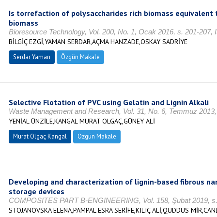
Is torrefaction of polysaccharides rich biomass equivalent t
biomass
Bioresource Technology, Vol. 200, No. 1, Ocak 2016, s. 201-207,
BİLGİÇ EZGİ,YAMAN SERDAR,AÇMA HANZADE,OSKAY SADRİYE
Serdar Yaman
Özgün Makale
Selective Flotation of PVC using Gelatin and Lignin Alkali
Waste Management and Research, Vol. 31, No. 6, Temmuz 2013, 
YENİAL ÜNZİLE,KANGAL MURAT OLGAÇ,GÜNEY ALİ
Murat Olgaç Kangal
Özgün Makale
Developing and characterization of lignin-based fibrous n
storage devices
COMPOSITES PART B-ENGINEERING, Vol. 158, Şubat 2019, s. 
STOJANOVSKA ELENA,PAMPAL ESRA SERİFE,KILIÇ ALİ,QUDDUS MİR,CAN