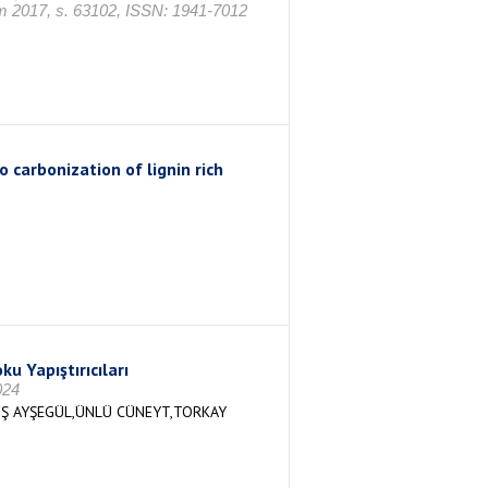
ım 2017, s. 63102, ISSN: 1941-7012
 carbonization of lignin rich
u Yapıştırıcıları
024
Ş AYŞEGÜL,ÜNLÜ CÜNEYT,TORKAY