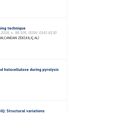
ning technique
k 2018, s. 98-105, ISSN: 0141-8130
CANDAN ZEKİ,KILIÇ ALİ
nd holocellulose during pyrolysis
ll): Structural variations