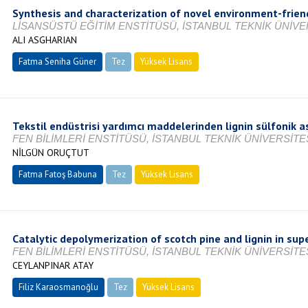
Synthesis and characterization of novel environment-frien
LİSANSÜSTÜ EĞİTİM ENSTİTÜSÜ, İSTANBUL TEKNİK ÜNİVER
ALI ASGHARIAN
Fatma Seniha Güner
Tez
Yüksek Lisans
Tamamlandı
Tekstil endüstrisi yardımcı maddelerinden lignin sülfonik asid
FEN BİLİMLERİ ENSTİTÜSÜ, İSTANBUL TEKNİK ÜNİVERSİTES
NİLGÜN ORUÇTUT
Fatma Fatoş Babuna
Tez
Yüksek Lisans
Tamamlandı
Catalytic depolymerization of scotch pine and lignin in supe
FEN BİLİMLERİ ENSTİTÜSÜ, İSTANBUL TEKNİK ÜNİVERSİTES
CEYLANPINAR ATAY
Filiz Karaosmanoğlu
Tez
Yüksek Lisans
Tamamlandı