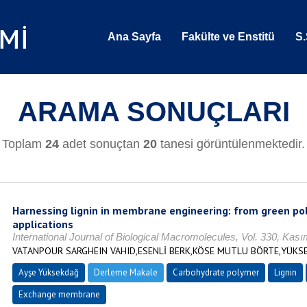
Ana Sayfa
Fakülte ve Enstitü
S.
ARAMA SONUÇLARI
Toplam
24
adet sonuçtan
20
tanesi görüntülenmektedir.
Harnessing lignin in membrane engineering: from green p
applications
International Journal of Biological Macromolecules, Vol. 330, Ka
VATANPOUR SARGHEIN VAHID,ESENLİ BERK,KÖSE MUTLU BÖRTE,YÜKS
Ayşe Yüksekdağ
Derleme Makale
Carbohydrate polymer
Lignin
Exchange membrane