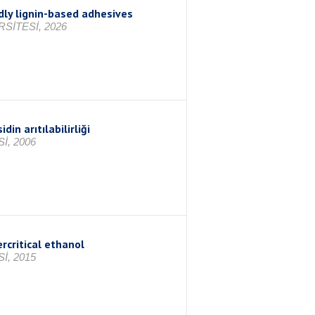
dly lignin-based adhesives
SİTESİ, 2026
in arıtılabilirliği
İ, 2006
rcritical ethanol
İ, 2015