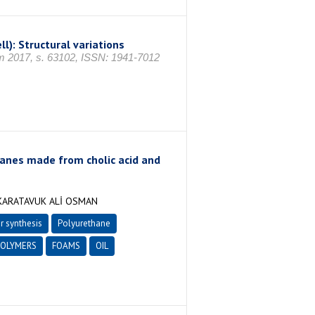
ll): Structural variations
ım 2017, s. 63102, ISSN: 1941-7012
hanes made from cholic acid and
KARATAVUK ALİ OSMAN
 synthesis
Polyurethane
OLYMERS
FOAMS
OIL