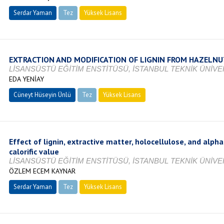
Serdar Yaman
Tez
Yüksek Lisans
Tamamlandı
EXTRACTION AND MODIFICATION OF LIGNIN FROM HAZELNU
LİSANSÜSTÜ EĞİTİM ENSTİTÜSÜ, İSTANBUL TEKNİK ÜNİVER
EDA YENİAY
Cüneyt Hüseyin Ünlü
Tez
Yüksek Lisans
Devam Ediyor
Effect of lignin, extractive matter, holocellulose, and alph
calorific value
LİSANSÜSTÜ EĞİTİM ENSTİTÜSÜ, İSTANBUL TEKNİK ÜNİVER
ÖZLEM ECEM KAYNAR
Serdar Yaman
Tez
Yüksek Lisans
Tamamlandı