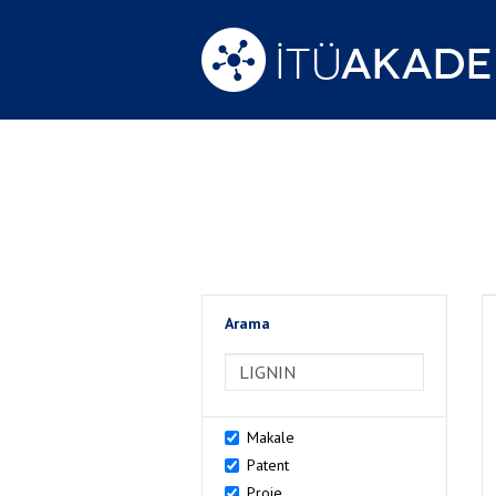
Arama
>Arama
Makale
Patent
Proje