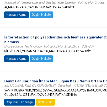
Journal of Renewable and Sustainable Energy, Vol. 9, No. 6, Kas
AÇMA HANZADE,YAMAN SERDAR,OSKAY SADRİYE
Hanzade Açma
Özgün Makale
Is torrefaction of polysaccharides rich biomass equivalentto
biomass
Bioresource Technology, Vol. 200, No. 1, 2016, s. 201-207
BİLGİC EZGİ,YAMAN SERDAR,AÇMA HANZADE,OSKAY SADRİYE
Hanzade Açma
Özgün Makale
Deniz Canlılarından İlham Alan Lignin Bazlı Nemli Ortam Dok
35. ULUSAL KİMYA KONGRESİ, Diyarbakır/TÜRKİYE, 9 Eylül 2
YAMIK KÜBRA NUR,ÖKSÜZ ŞEVVAL SÜEDA,KOCAAĞA AYŞE BANU,OKUMU
GÜLŞAH,BAL ÖZTÜRK AYÇA,GÜNER FATMA SENİHA
Ayşe Banu Kocaağa
Özet Bildiri