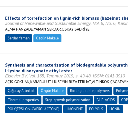
Effects of torrefaction on lignin-rich biomass (hazelnut she
Journal of Renewable and Sustainable Energy, Vol. 9, No. 6, Kas
AÇMA HANZADE,YAMAN SERDAR,OSKAY SADRİYE
Serdar Yaman
Özgün Makale
Synthesis and characterization of biodegradable polyuret
l-lysine diisocyanate ethyl ester
Elsevier BV, Vol. 165, Temmuz 2019, s. 43-48, ISSN: 0141-3910
AÇIK GÖKHAN,KARABULUT HUSEYİN RİZA FERHAT,ALTINKÖK ÇAĞATAY,
Çağatay Altınkök
Özgün Makale
Biodegradable polymers
Polymer
Thermal properties
Step-growth polymerization
BILE-ACIDS
COP
POLY(EPSILON-CAPROLACTONE)
LIMONENE
POLYOLS
LIGNIN