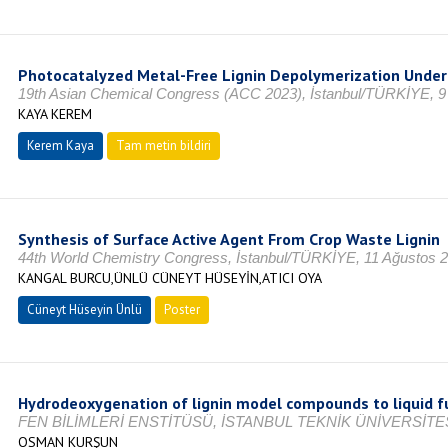
Photocatalyzed Metal-Free Lignin Depolymerization Under
19th Asian Chemical Congress (ACC 2023), İstanbul/TÜRKİYE,
KAYA KEREM
Kerem Kaya
Tam metin bildiri
Synthesis of Surface Active Agent From Crop Waste Lignin
44th World Chemistry Congress, İstanbul/TÜRKİYE, 11 Ağustos 
KANGAL BURCU,ÜNLÜ CÜNEYT HÜSEYİN,ATICI OYA
Cüneyt Hüseyin Ünlü
Poster
Hydrodeoxygenation of lignin model compounds to liquid 
FEN BİLİMLERİ ENSTİTÜSÜ, İSTANBUL TEKNİK ÜNİVERSİTES
OSMAN KURŞUN