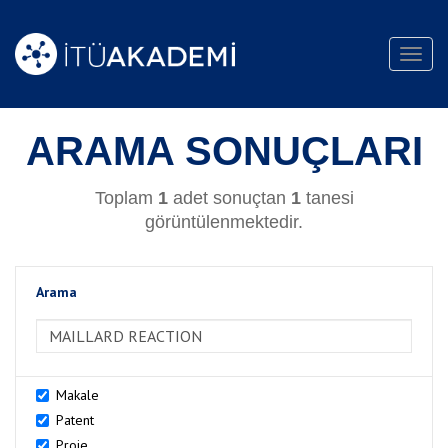
Toggl
navig
ARAMA SONUÇLARI
Toplam
1
adet sonuçtan
1
tanesi
görüntülenmektedir.
Arama
>Arama
Makale
Patent
Proje