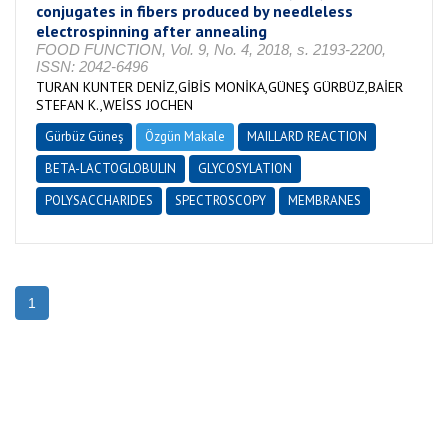
conjugates in fibers produced by needleless
electrospinning after annealing
FOOD FUNCTION, Vol. 9, No. 4, 2018, s. 2193-2200,
ISSN: 2042-6496
TURAN KUNTER DENİZ,GİBİS MONİKA,GÜNEŞ GÜRBÜZ,BAİER
STEFAN K.,WEİSS JOCHEN
Gürbüz Güneş
Özgün Makale
MAILLARD REACTION
BETA-LACTOGLOBULIN
GLYCOSYLATION
POLYSACCHARIDES
SPECTROSCOPY
MEMBRANES
1