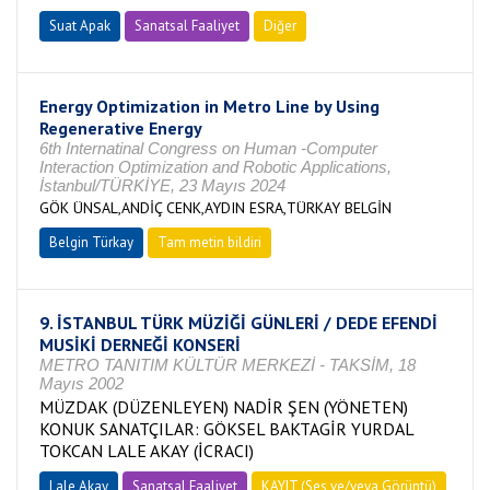
Suat Apak
Sanatsal Faaliyet
Diğer
Energy Optimization in Metro Line by Using
Regenerative Energy
6th Internatinal Congress on Human -Computer
Interaction Optimization and Robotic Applications,
İstanbul/TÜRKİYE, 23 Mayıs 2024
GÖK ÜNSAL,ANDİÇ CENK,AYDIN ESRA,TÜRKAY BELGİN
Belgin Türkay
Tam metin bildiri
9. İSTANBUL TÜRK MÜZİĞİ GÜNLERİ / DEDE EFENDİ
MUSİKİ DERNEĞİ KONSERİ
METRO TANITIM KÜLTÜR MERKEZİ - TAKSİM, 18
Mayıs 2002
MÜZDAK (DÜZENLEYEN) NADİR ŞEN (YÖNETEN)
KONUK SANATÇILAR: GÖKSEL BAKTAGİR YURDAL
TOKCAN LALE AKAY (İCRACI)
Lale Akay
Sanatsal Faaliyet
KAYIT (Ses ve/veya Görüntü)