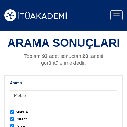
Toggl
navig
ARAMA SONUÇLARI
Toplam
93
adet sonuçtan
20
tanesi
görüntülenmektedir.
Arama
>Arama
Makale
Patent
Proje