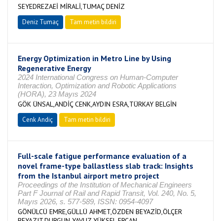
SEYEDREZAEİ MİRALİ,TUMAÇ DENİZ
Deniz Tumaç
Tam metin bildiri
Energy Optimization in Metro Line by Using
Regenerative Energy
2024 International Congress on Human-Computer
Interaction, Optimization and Robotic Applications
(HORA), 23 Mayıs 2024
GÖK ÜNSAL,ANDİÇ CENK,AYDIN ESRA,TÜRKAY BELGİN
Cenk Andiç
Tam metin bildiri
Full-scale fatigue performance evaluation of a
novel frame-type ballastless slab track: Insights
from the Istanbul airport metro project
Proceedings of the Institution of Mechanical Engineers
Part F Journal of Rail and Rapid Transit, Vol. 240, No. 5,
Mayıs 2026, s. 577-589, ISSN: 0954-4097
GÖNÜLCÜ EMRE,GÜLLÜ AHMET,ÖZDEN BEYAZİD,ÖLÇER
BEYAZIT,DURGUN YAVUZ,YÜKSEL ERCAN