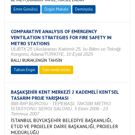
Emre Gönülcü
Özgün Makale
Demiryolu
COMPARATIVE ANALYSIS OF EMERGENCY
VENTILATION STRATEGIES FOR FIRE SAFETY IN
METRO STATIONS
ULIBTK’25 Uluslararası Katılımlı 25. Isı Bilimi ve Tekniği
Kongresi, Adana/TÜRKİYE, 10 Eylül 2025
BALLI BURAK,ENGİN TAHSİN
Tahsin Engin
Tam metin bildiri
BAŞAKŞEHİR KENT MERKEZİ 2 KADEMELİ KENTSEL
TASARIM PROJE YARIŞMASI
İBB-İMP BÜROSU - TEPEBAŞI, TAKSİM METRO
İSTASYONU SERGİ SALONU, 5 Ekim 2006 - 23
Temmuz 2007
İSTANBUL BÜYÜKŞEHİR BELEDİYE BAŞKANLIĞI,
ETÜD VE PROJELER DAİRE BAŞKANLIĞI, PROJELER
MÜDÜRLÜĞÜ