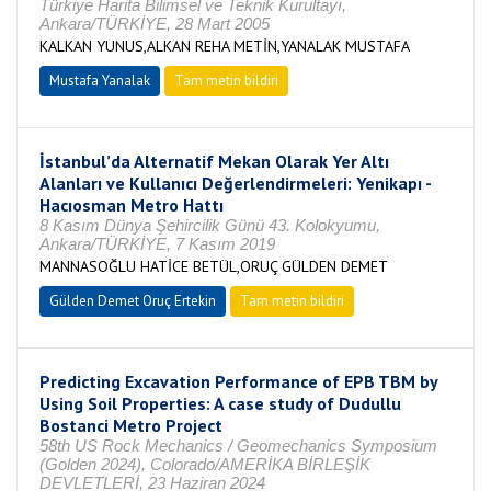
Türkiye Harita Bilimsel ve Teknik Kurultayı,
Ankara/TÜRKİYE, 28 Mart 2005
KALKAN YUNUS,ALKAN REHA METİN,YANALAK MUSTAFA
Mustafa Yanalak
Tam metin bildiri
İstanbul’da Alternatif Mekan Olarak Yer Altı
Alanları ve Kullanıcı Değerlendirmeleri: Yenikapı -
Hacıosman Metro Hattı
8 Kasım Dünya Şehircilik Günü 43. Kolokyumu,
Ankara/TÜRKİYE, 7 Kasım 2019
MANNASOĞLU HATİCE BETÜL,ORUÇ GÜLDEN DEMET
Gülden Demet Oruç Ertekin
Tam metin bildiri
Predicting Excavation Performance of EPB TBM by
Using Soil Properties: A case study of Dudullu
Bostanci Metro Project
58th US Rock Mechanics / Geomechanics Symposium
(Golden 2024), Colorado/AMERİKA BİRLEŞİK
DEVLETLERİ, 23 Haziran 2024