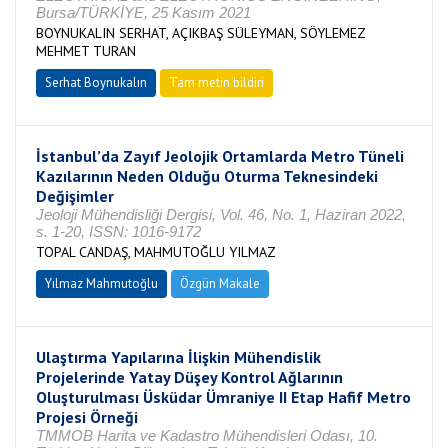
Bursa/TÜRKİYE, 25 Kasım 2021
BOYNUKALIN SERHAT, AÇIKBAŞ SÜLEYMAN, SÖYLEMEZ
MEHMET TURAN
Serhat Boynukalın
Tam metin bildiri
İstanbul’da Zayıf Jeolojik Ortamlarda Metro Tüneli
Kazılarının Neden Olduğu Oturma Teknesindeki
Değişimler
Jeoloji Mühendisliği Dergisi, Vol. 46, No. 1, Haziran 2022,
s. 1-20, ISSN: 1016-9172
TOPAL CANDAŞ, MAHMUTOĞLU YILMAZ
Yılmaz Mahmutoğlu
Özgün Makale
Ulaştırma Yapılarına İlişkin Mühendislik
Projelerinde Yatay Düşey Kontrol Ağlarının
Oluşturulması Üsküdar Ümraniye II Etap Hafif Metro
Projesi Örneği
TMMOB Harita ve Kadastro Mühendisleri Odası, 10.