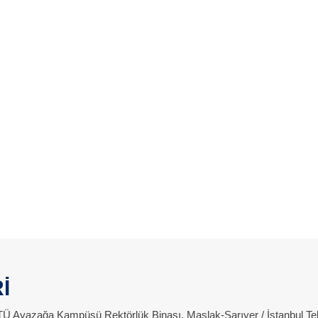
İ
 İTÜ Ayazağa Kampüsü Rektörlük Binası, Maslak-Sarıyer / İstanbul Te