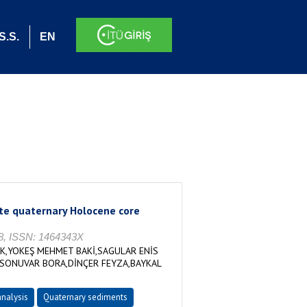
S.S.
EN
te quaternary Holocene core
408, ISSN: 1464343X
EK,YOKEŞ MEHMET BAKİ,SAGULAR ENİS
,SONUVAR BORA,DİNÇER FEYZA,BAYKAL
nalysis
Quaternary sediments