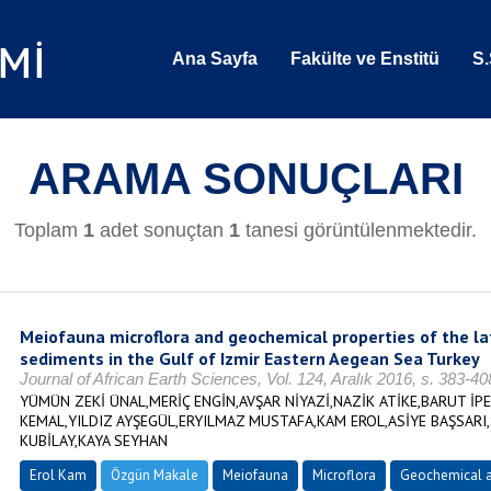
Ana Sayfa
Fakülte ve Enstitü
S.
ARAMA SONUÇLARI
Toplam
1
adet sonuçtan
1
tanesi görüntülenmektedir.
Meiofauna microflora and geochemical properties of the la
sediments in the Gulf of Izmir Eastern Aegean Sea Turkey
Journal of African Earth Sciences, Vol. 124, Aralık 2016, s. 383-
YÜMÜN ZEKİ ÜNAL,MERİÇ ENGİN,AVŞAR NİYAZİ,NAZİK ATİKE,BARUT İP
KEMAL,YILDIZ AYŞEGÜL,ERYILMAZ MUSTAFA,KAM EROL,ASİYE BAŞSARI
KUBİLAY,KAYA SEYHAN
Erol Kam
Özgün Makale
Meiofauna
Microflora
Geochemical a